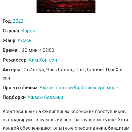
Год
:
2022
Страна
:
Корея
Жанр
:
Ужасы
Время
: 120 мин. / 02:00
Режиссер
:
Ким Хон-сон
Актеры
: Со Ин-гук, Чан Дон-юн, Сон Дон-иль, Пак Хо-
сан
Про что фильм
:
Ужасы про зомби
,
Ужасы про море
Подборки
:
Ужасы боевики
Арестованных на Филиппинах корейских преступников
экстрадируют в пусанский порт на грузовом судне. Хотя
конвой обеспечивают опытные оперативники, бандитам