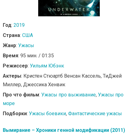
Год
:
2019
Страна
:
США
Жанр
:
Ужасы
Время
: 95 мин. / 01:35
Режиссер
:
Уильям Юбэнк
Актеры
: Кристен Стюартб Венсан Кассель, ТиДжей
Миллер, Джессика Хенвик
Про что фильм
:
Ужасы про выживание
,
Ужасы про
море
Подборки
:
Ужасы боевики
,
Фантастические ужасы
Вымирание – Хроники генной модификации (2011)