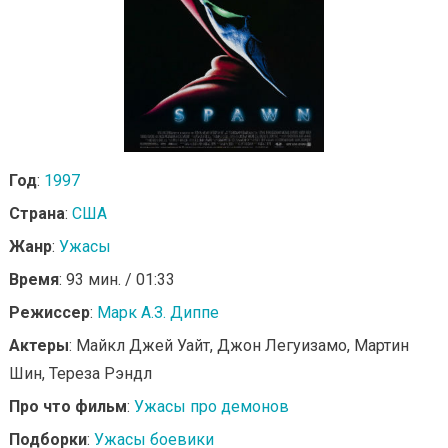
Год
:
1997
Страна
:
США
Жанр
:
Ужасы
Время
: 93 мин. / 01:33
Режиссер
:
Марк А.З. Диппе
Актеры
: Майкл Джей Уайт, Джон Легуизамо, Мартин
Шин, Тереза Рэндл
Про что фильм
:
Ужасы про демонов
Подборки
:
Ужасы боевики