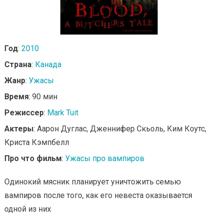
Год
:
2010
Страна
:
Канада
Жанр
:
Ужасы
Время
: 90 мин
Режиссер
:
Mark Tuit
Актеры
: Аарон Дуглас, Дженнифер Скьоль, Ким Коутс,
Криста Кэмпбелл
Про что фильм
:
Ужасы про вампиров
Одинокий мясник планирует уничтожить семью
вампиров после того, как его невеста оказывается
одной из них