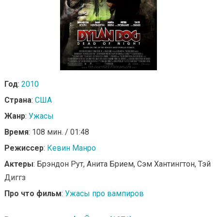
Год
:
2010
Страна
:
США
Жанр
:
Ужасы
Время
: 108 мин. / 01:48
Режиссер
:
Кевин Манро
Актеры
: Брэндон Рут, Анита Брием, Сэм Хантингтон, Тэй
Диггз
Про что фильм
:
Ужасы про вампиров