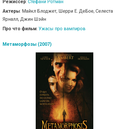
Режиссер
:
Стефани Ротман
Актеры
: Майкл Блоджет, Шерри Е. ДеБое, Селеста
Ярналл, Джин Шэйн
Про что фильм
:
Ужасы про вампиров
Метаморфозы (2007)