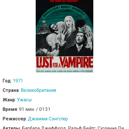
Год
:
1971
Страна
:
Великобритания
Жанр
:
Ужасы
Время
: 91 мин. / 01:31
Режиссер
:
Джимми Сэнгстер
Актеры
: Барбара Джеффорд, Ральф Бейтс, Сюзанна Ли,