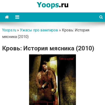
Skip
to
content
Yoops
Yoops.ru
»
Ужасы про вампиров
»
Кровь: История
мясника (2010)
Кровь: История мясника (2010)