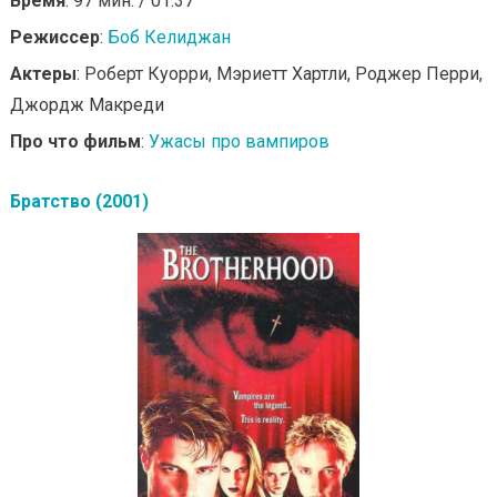
Время
: 97 мин. / 01:37
Режиссер
:
Боб Келиджан
Актеры
: Роберт Куорри, Мэриетт Хартли, Роджер Перри,
Джордж Макреди
Про что фильм
:
Ужасы про вампиров
Братство (2001)