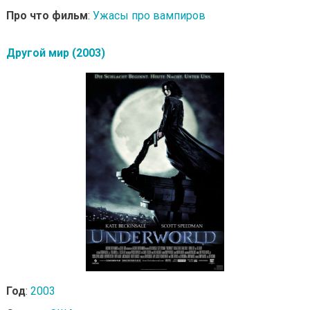
Про что фильм
:
Ужасы про вампиров
Другой мир (2003)
Год
:
2003