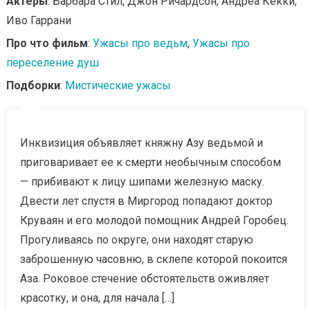
Актеры
: Барбара Стил, Джон Ричардсон, Андреа Кекки,
Иво Гаррани
Про что фильм
:
Ужасы про ведьм
,
Ужасы про
переселение душ
Подборки
:
Мистические ужасы
Инквизиция объявляет княжну Азу ведьмой и
приговаривает ее к смерти необычным способом
— прибивают к лицу шипами железную маску.
Двести лет спустя в Миргород попадают доктор
Круваян и его молодой помощник Андрей Горобец.
Прогуливаясь по округе, они находят старую
заброшенную часовню, в склепе которой покоится
Аза. Роковое стечение обстоятельств оживляет
красотку, и она, для начала […]