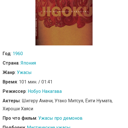
Год
:
1960
Страна
:
Япония
Жанр
:
Ужасы
Время
: 101 мин. / 01:41
Режиссер
:
Нобуо Накагава
Актеры
: Шигеру Амачи, Утако Митсуя, Ёити Нумата,
Хироши Хаяси
Про что фильм
:
Ужасы про демонов
Подборки
:
Мистические ужасы