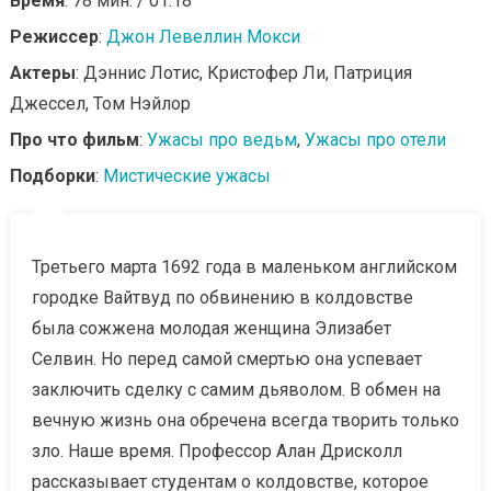
Время
: 78 мин. / 01:18
Режиссер
:
Джон Левеллин Мокси
Актеры
: Дэннис Лотис, Кристофер Ли, Патриция
Джессел, Том Нэйлор
Про что фильм
:
Ужасы про ведьм
,
Ужасы про отели
Подборки
:
Мистические ужасы
Третьего марта 1692 года в маленьком английском
городке Вайтвуд по обвинению в колдовстве
была сожжена молодая женщина Элизабет
Селвин. Но перед самой смертью она успевает
заключить сделку с самим дьяволом. В обмен на
вечную жизнь она обречена всегда творить только
зло. Наше время. Профессор Алан Дрисколл
рассказывает студентам о колдовстве, которое