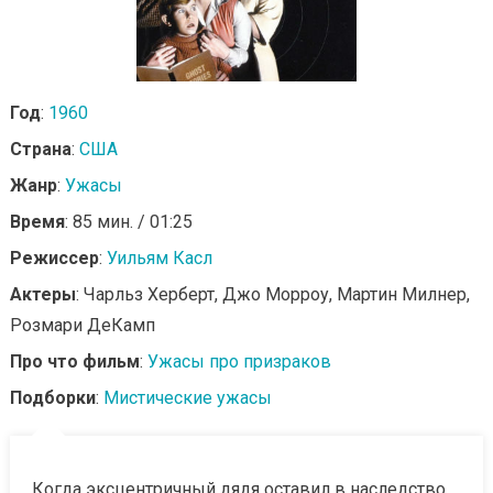
Год
:
1960
Страна
:
США
Жанр
:
Ужасы
Время
: 85 мин. / 01:25
Режиссер
:
Уильям Касл
Актеры
: Чарльз Херберт, Джо Морроу, Мартин Милнер,
Розмари ДеКамп
Про что фильм
:
Ужасы про призраков
Подборки
:
Мистические ужасы
Когда эксцентричный дядя оставил в наследство