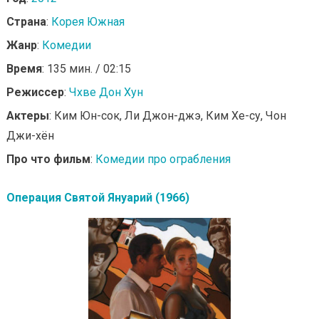
Страна
:
Корея Южная
Жанр
:
Комедии
Время
: 135 мин. / 02:15
Режиссер
:
Чхве Дон Хун
Актеры
: Ким Юн-сок, Ли Джон-джэ, Ким Хе-су, Чон
Джи-хён
Про что фильм
:
Комедии про ограбления
Операция Святой Януарий (1966)