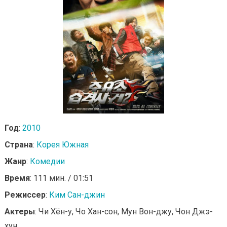
Год
:
2010
Страна
:
Корея Южная
Жанр
:
Комедии
Время
: 111 мин. / 01:51
Режиссер
:
Ким Сан-джин
Актеры
: Чи Хён-у, Чо Хан-сон, Мун Вон-джу, Чон Джэ-
хун