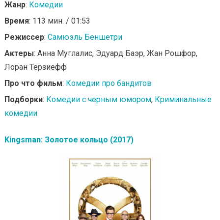
Жанр
:
Комедии
Время
: 113 мин. / 01:53
Режиссер
:
Самюэль Беншетри
Актеры
: Анна Муглалис, Эдуард Баэр, Жан Рошфор,
Лоран Терзиефф
Про что фильм
:
Комедии про бандитов
Подборки
:
Комедии с черным юмором
,
Криминальные
комедии
Kingsman: Золотое кольцо (2017)