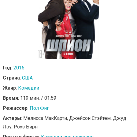
Год
:
2015
Страна
:
США
Жанр
:
Комедии
Время
: 119 мин. / 01:59
Режиссер
:
Пол Фиг
Актеры
: Мелисса МакКарти, Джейсон Стэйтем, Джуд
Лоу, Роуз Бирн
Про что фильм
:
Комедии про шпионов