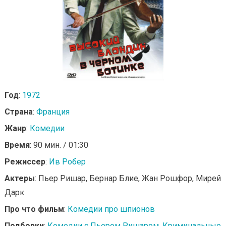
Год
:
1972
Страна
:
Франция
Жанр
:
Комедии
Время
: 90 мин. / 01:30
Режиссер
:
Ив Робер
Актеры
: Пьер Ришар, Бернар Блие, Жан Рошфор, Мирей
Дарк
Про что фильм
:
Комедии про шпионов
Подборки
:
Комедии с Пьером Ришаром
,
Криминальные