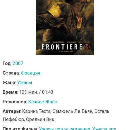
Год
:
2007
Страна
:
Франция
Жанр
:
Ужасы
Время
: 103 мин. / 01:43
Режиссер
:
Ксавье Жанс
Актеры
: Карина Теста, Самюэль Ле Бьян, Эстель
Лефебюр, Орельен Вик
Про что фильм
:
Ужасы про выживание
,
Ужасы про