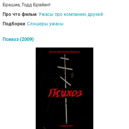
Брашиа, Тодд Брайант
Про что фильм
:
Ужасы про компанию друзей
Подборки
:
Слэшеры ужасы
Психоз (2009)