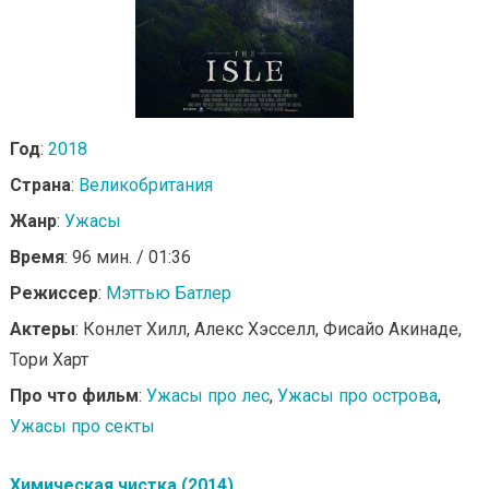
Год
:
2018
Страна
:
Великобритания
Жанр
:
Ужасы
Время
: 96 мин. / 01:36
Режиссер
:
Мэттью Батлер
Актеры
: Конлет Хилл, Алекс Хэсселл, Фисайо Акинаде,
Тори Харт
Про что фильм
:
Ужасы про лес
,
Ужасы про острова
,
Ужасы про секты
Химическая чистка (2014)