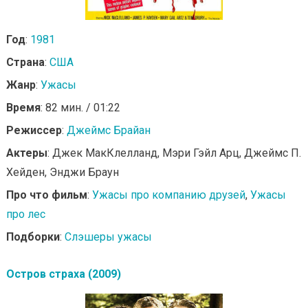
Год
:
1981
Страна
:
США
Жанр
:
Ужасы
Время
: 82 мин. / 01:22
Режиссер
:
Джеймс Брайан
Актеры
: Джек МакКлелланд, Мэри Гэйл Арц, Джеймс П.
Хейден, Энджи Браун
Про что фильм
:
Ужасы про компанию друзей
,
Ужасы
про лес
Подборки
:
Слэшеры ужасы
Остров страха (2009)