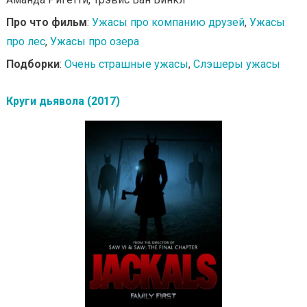
Про что фильм
:
Ужасы про компанию друзей
,
Ужасы
про лес
,
Ужасы про озера
Подборки
:
Очень страшные ужасы
,
Слэшеры ужасы
Круги дьявола (2017)