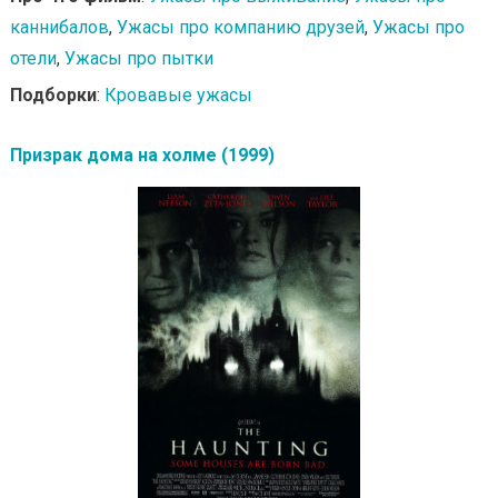
каннибалов
,
Ужасы про компанию друзей
,
Ужасы про
отели
,
Ужасы про пытки
Подборки
:
Кровавые ужасы
Призрак дома на холме (1999)