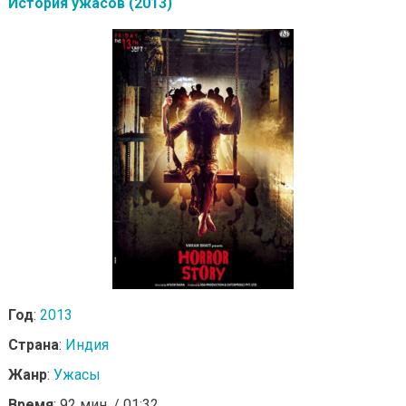
История ужасов (2013)
Год
:
2013
Страна
:
Индия
Жанр
:
Ужасы
Время
: 92 мин. / 01:32