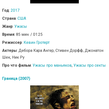
Год
:
2017
Страна
:
США
Жанр
:
Ужасы
Время
: 85 мин. / 01:25
Режиссер
:
Кевин Гротерт
Актеры
: Дебора Кара Ангер, Стивен Дорфф, Джонатон
Шек, Ник Ру
Про что фильм
:
Ужасы про маньяков
,
Ужасы про секты
Граница (2007)