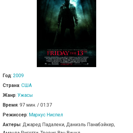
Год
:
2009
Страна
:
США
Жанр
:
Ужасы
Время
: 97 мин. / 01:37
Режиссер
:
Маркус Ниспел
Актеры
: Джаред Падалеки, Даниэль Панабэйкер,
Аманда Ригетти, Трэвис Ван Винкл