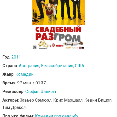
Год
:
2011
Страна
:
Австралия
,
Великобритания
,
США
Жанр
:
Комедии
Время
: 97 мин. / 01:37
Режиссер
:
Стефан Эллиотт
Актеры
: Завьер Сэмюэл, Крис Маршалл, Кевин Бишоп,
Тим Драксл
Про что фильм
:
Комедии про свадьбу