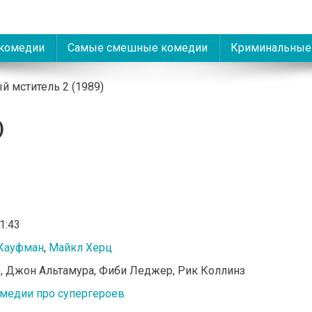
комедии
Самые смешные комедии
Криминальные
й мститель 2 (1989)
)
01:43
Кауфман
,
Майкл Херц
о, Джон Альтамура, Фиби Леджер, Рик Коллинз
медии про супергероев