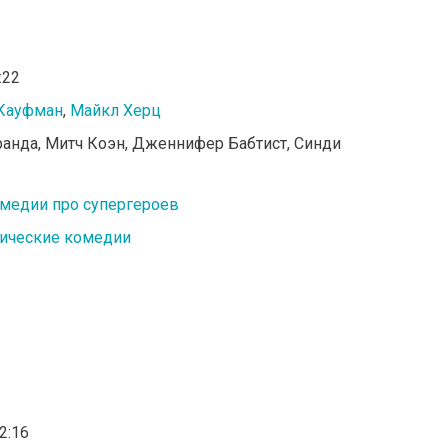
:22
Кауфман
,
Майкл Херц
ранда, Митч Коэн, Дженнифер Бабтист, Синди
медии про супергероев
тические комедии
02:16