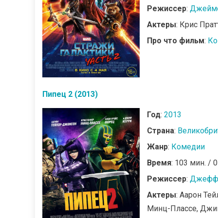
Режиссер
:
Джеймс
Актеры
: Крис Прат
Про что фильм
:
Ко
Пипец 2 (2013)
Год
:
2013
Страна
:
Великобри
Жанр
:
Комедии
Время
: 103 мин. / 
Режиссер
:
Джефф 
Актеры
: Аарон Те
Минц-Плассе, Джи