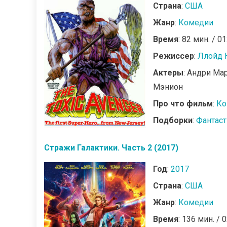
Страна
:
США
Жанр
:
Комедии
Время
: 82 мин. / 01
Режиссер
:
Ллойд 
Актеры
: Андри Ма
Мэнион
Про что фильм
:
Ко
Подборки
:
Фантас
Стражи Галактики. Часть 2 (2017)
Год
:
2017
Страна
:
США
Жанр
:
Комедии
Время
: 136 мин. / 