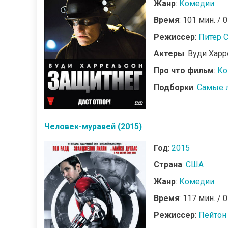
Жанр
:
Комедии
Время
: 101 мин. / 
Режиссер
:
Питер 
Актеры
: Вуди Хар
Про что фильм
:
Ко
Подборки
:
Самые 
Человек-муравей (2015)
Год
:
2015
Страна
:
США
Жанр
:
Комедии
Время
: 117 мин. / 
Режиссер
:
Пейтон