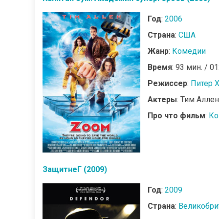
Год
:
2006
Страна
:
США
Жанр
:
Комедии
Время
: 93 мин. / 01
Режиссер
:
Питер 
Актеры
: Тим Алле
Про что фильм
:
Ко
ЗащитнеГ (2009)
Год
:
2009
Страна
:
Великобри