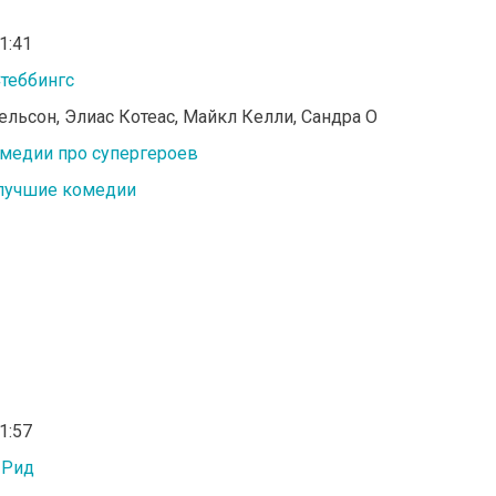
01:41
Стеббингс
рельсон, Элиас Котеас, Майкл Келли, Сандра О
медии про супергероев
лучшие комедии
01:57
 Рид