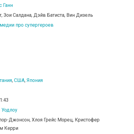
 Ганн
т, Зои Салдана, Дэйв Батиста, Вин Дизель
медии про супергероев
тания
,
США
,
Япония
01:43
Уодлоу
йлор-Джонсон, Хлоя Грейс Морец, Кристофер
м Керри