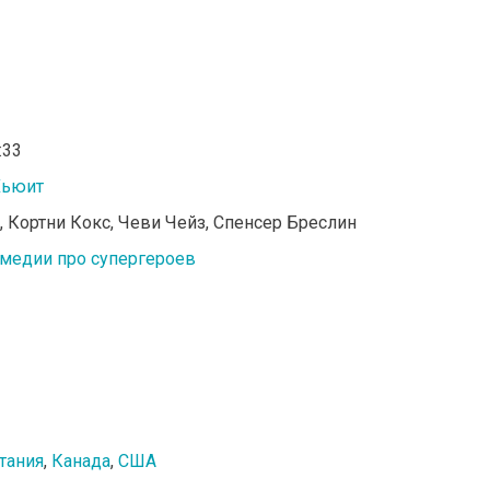
:33
Хьюит
н, Кортни Кокс, Чеви Чейз, Спенсер Бреслин
медии про супергероев
тания
,
Канада
,
США