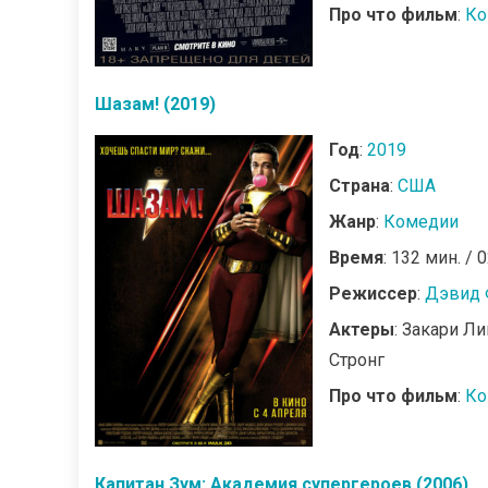
Про что фильм
:
Ко
Шазам! (2019)
Год
:
2019
Страна
:
США
Жанр
:
Комедии
Время
: 132 мин. / 
Режиссер
:
Дэвид 
Актеры
: Закари Л
Стронг
Про что фильм
:
Ко
Капитан Зум: Академия супергероев (2006)