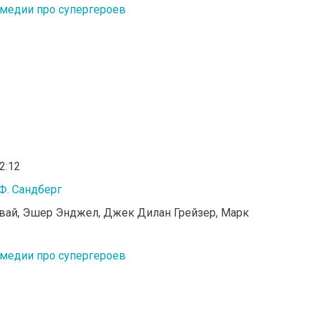
медии про супергероев
02:12
Ф. Сандберг
ивай, Эшер Энджел, Джек Дилан Грейзер, Марк
медии про супергероев