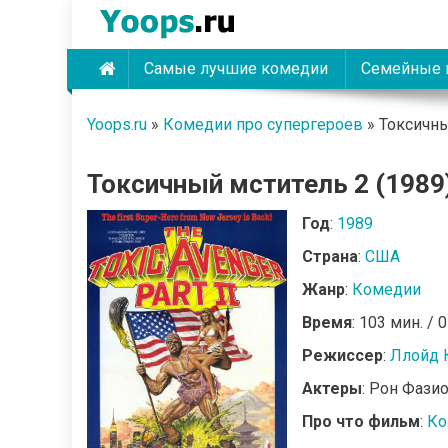
Skip
to
content
Самые лучшие комедии
Семейные 
Yoops
Yoops.ru
»
Комедии про супергероев
»
Токсичны
Токсичный мститель 2 (1989
Год
:
1989
Страна
:
США
Жанр
:
Комедии
Время
: 103 мин. / 
Режиссер
:
Ллойд 
Актеры
: Рон Фази
Про что фильм
:
Ко