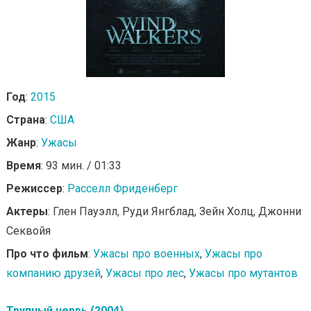
Год
:
2015
Страна
:
США
Жанр
:
Ужасы
Время
: 93 мин. / 01:33
Режиссер
:
Расселл Фриденберг
Актеры
: Глен Пауэлл, Руди Янгблад, Зейн Холц, Джонни
Секвойя
Про что фильм
:
Ужасы про военных
,
Ужасы про
компанию друзей
,
Ужасы про лес
,
Ужасы про мутантов
Трупный червь (2004)