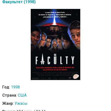
Факультет (1998)
Год
:
1998
Страна
:
США
Жанр
:
Ужасы