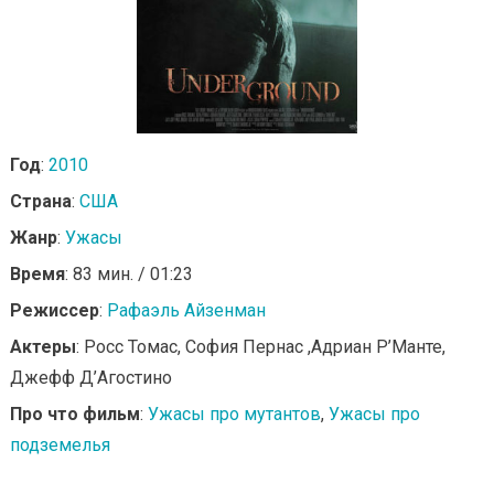
Год
:
2010
Страна
:
США
Жанр
:
Ужасы
Время
: 83 мин. / 01:23
Режиссер
:
Рафаэль Айзенман
Актеры
: Росс Томас, София Пернас ,Адриан Р’Манте,
Джефф Д’Агостино
Про что фильм
:
Ужасы про мутантов
,
Ужасы про
подземелья