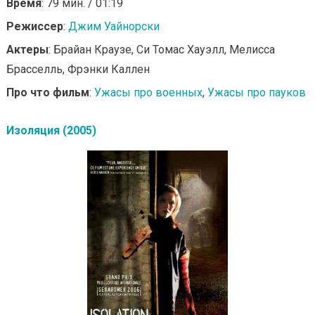
Время
: 79 мин. / 01:19
Режиссер
:
Джим Уайнорски
Актеры
: Брайан Краузе, Си Томас Хауэлл, Мелисса
Брасселль, Фрэнки Каллен
Про что фильм
:
Ужасы про военных
,
Ужасы про пауков
Изоляция (2005)