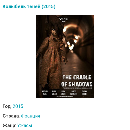
Колыбель теней (2015)
Год
:
2015
Страна
:
Франция
Жанр
:
Ужасы