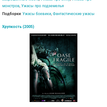
монстров
,
Ужасы про подземелья
Подборки
:
Ужасы боевики
,
Фантастические ужасы
Хрупкость (2005)