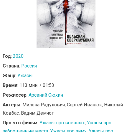
Год
:
2020
Страна
:
Россия
Жанр
:
Ужасы
Время
: 113 мин. / 01:53
Режиссер
:
Арсений Сюхин
Актеры
: Милена Радулович, Сергей Иванюк, Николай
Ковбас, Вадим Демчог
Про что фильм
:
Ужасы про военных
,
Ужасы про
заброшенные места
,
Ужасы про зиму
,
Ужасы про