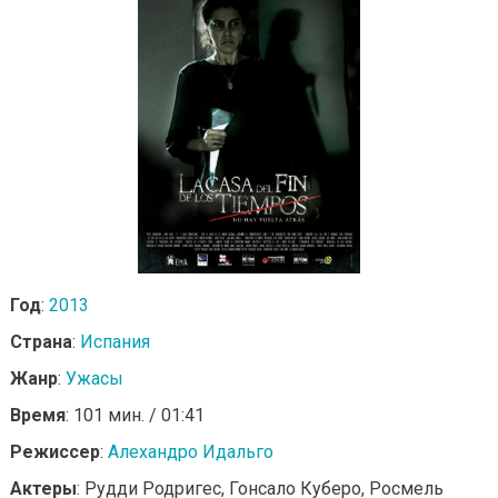
Год
:
2013
Страна
:
Испания
Жанр
:
Ужасы
Время
: 101 мин. / 01:41
Режиссер
:
Алехандро Идальго
Актеры
: Рудди Родригес, Гонсало Куберо, Росмель