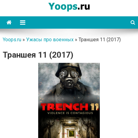
Skip
to
content
Yoops
Yoops.ru
»
Ужасы про военных
»
Траншея 11 (2017)
Траншея 11 (2017)