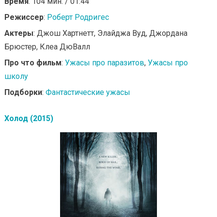
Время
: 104 мин. / 01:44
Режиссер
:
Роберт Родригес
Актеры
: Джош Хартнетт, Элайджа Вуд, Джордана
Брюстер, Клеа ДюВалл
Про что фильм
:
Ужасы про паразитов
,
Ужасы про
школу
Подборки
:
Фантастические ужасы
Холод (2015)