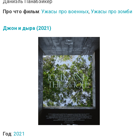
Даниэль Панабэйкер
Про что фильм
:
Ужасы про военных
,
Ужасы про зомби
Джон и дыра (2021)
Год
:
2021