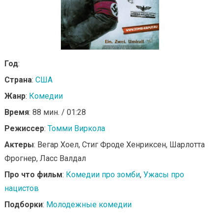
Год
:
Страна
:
США
Жанр
:
Комедии
Время
: 88 мин. / 01:28
Режиссер
:
Томми Виркола
Актеры
: Вегар Хоел, Стиг Фроде Хенриксен, Шарлотта
Фрогнер, Ласс Валдал
Про что фильм
:
Комедии про зомби
,
Ужасы про
нацистов
Подборки
:
Молодежные комедии