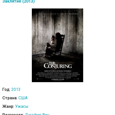
Заклятие (2013)
Год
:
2013
Страна
:
США
Жанр
:
Ужасы
Режиссер
:
Джеймс Ван