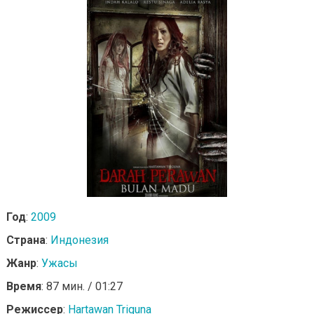
Год
:
2009
Страна
:
Индонезия
Жанр
:
Ужасы
Время
: 87 мин. / 01:27
Режиссер
:
Hartawan Triguna