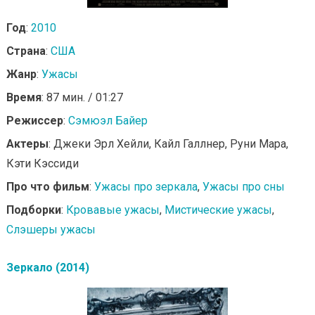
Год
:
2010
Страна
:
США
Жанр
:
Ужасы
Время
: 87 мин. / 01:27
Режиссер
:
Сэмюэл Байер
Актеры
: Джеки Эрл Хейли, Кайл Галлнер, Руни Мара,
Кэти Кэссиди
Про что фильм
:
Ужасы про зеркала
,
Ужасы про сны
Подборки
:
Кровавые ужасы
,
Мистические ужасы
,
Слэшеры ужасы
Зеркало (2014)