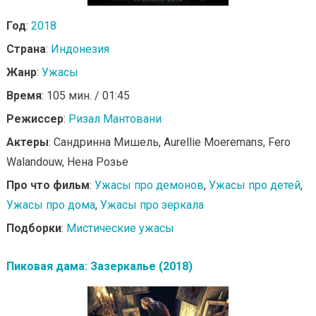
Год
:
2018
Страна
:
Индонезия
Жанр
:
Ужасы
Время
: 105 мин. / 01:45
Режиссер
:
Ризал Мантовани
Актеры
: Сандринна Мишель, Aurellie Moeremans, Fero
Walandouw, Нена Розье
Про что фильм
:
Ужасы про демонов
,
Ужасы про детей
,
Ужасы про дома
,
Ужасы про зеркала
Подборки
:
Мистические ужасы
Пиковая дама: Зазеркалье (2018)