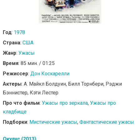
Год
:
1978
Страна
:
США
Жанр
:
Ужасы
Время
: 85 мин. / 01:25
Режиссер
:
Дон Коскарелли
Актеры
: А. Майкл Болдуин, Билл Торнбери, Рэджи
Бэннистер, Кэти Лестер
Про что фильм
:
Ужасы про зеркала
,
Ужасы про
кладбище
Подборки
:
Мистические ужасы
,
Фантастические ужасы
Окулус (2013)