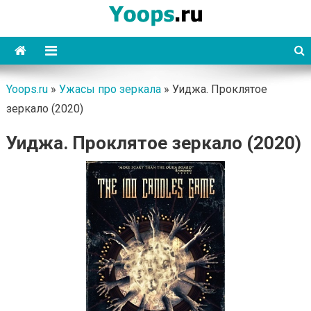
Skip
to
content
Yoops
Yoops.ru
»
Ужасы про зеркала
»
Уиджа. Проклятое
зеркало (2020)
Уиджа. Проклятое зеркало (2020)