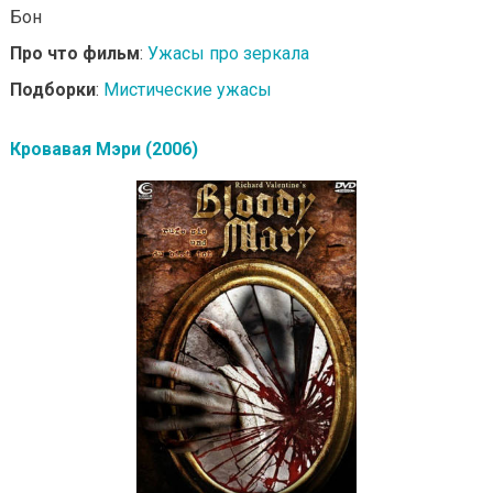
Бон
Про что фильм
:
Ужасы про зеркала
Подборки
:
Мистические ужасы
Кровавая Мэри (2006)