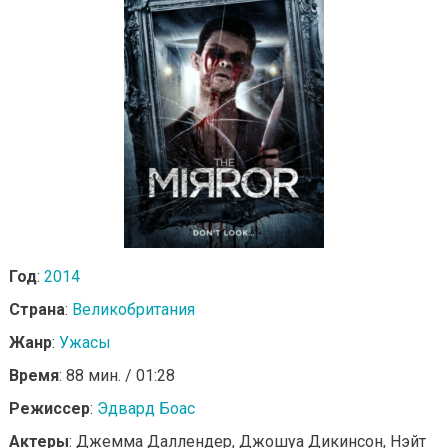
Год
:
2014
Страна
:
Великобритания
Жанр
:
Ужасы
Время
: 88 мин. / 01:28
Режиссер
:
Эдвард Боас
Актеры
: Джемма Даллендер, Джошуа Дикинсон, Нэйт