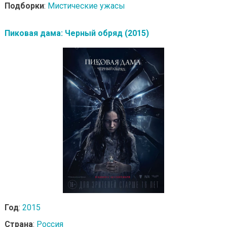
Подборки
:
Мистические ужасы
Пиковая дама: Черный обряд (2015)
Год
:
2015
Страна
:
Россия