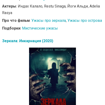
Актеры
: Индах Калало, Restu Sinaga, Йоги Альди, Adelia
Rasya
Про что фильм
:
Ужасы про зеркала
,
Ужасы про острова
Подборки
:
Мистические ужасы
Зеркала: Инкарнация (2020)