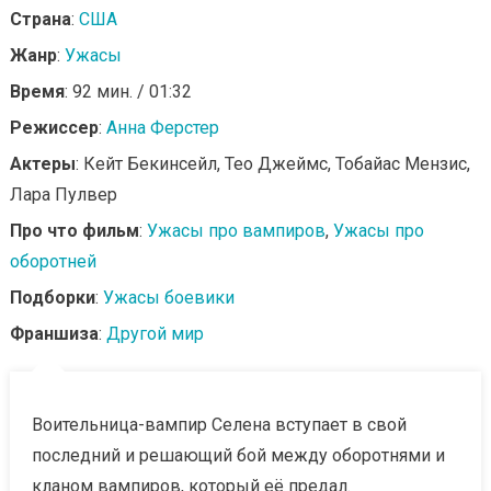
Страна
:
США
Жанр
:
Ужасы
Время
: 92 мин. / 01:32
Режиссер
:
Анна Ферстер
Актеры
: Кейт Бекинсейл, Тео Джеймс, Тобайас Мензис,
Лара Пулвер
Про что фильм
:
Ужасы про вампиров
,
Ужасы про
оборотней
Подборки
:
Ужасы боевики
Франшиза
:
Другой мир
Воительница-вампир Селена вступает в свой
последний и решающий бой между оборотнями и
кланом вампиров, который её предал.