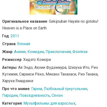
Оригинальное название
: Gekijouban Hayate no gotoku!
Heaven is a Place on Earth
Год
:
2011
Страна
:
Япония
Жанр
:
Аниме
,
Комедии
,
Приключения
,
Фэнтези
Режиссер
: Хидэто Комори
Актеры
: Ая Эндо, Аюми Фудзимура, Шизука Ито, Риэ
Кугимия, Сираиси Рёко, Микако Такахаси, Риэ Танака,
Харука Ямадзаки
Про что аниме
:
Гарем
,
Любовный треугольник
,
Пародии
,
Повседневность
,
Сёнэн
Категория
:
Мультфильмы для взрослых
,