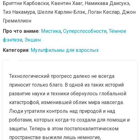
Бриттни Карбовски, Квентин Хааг, Намикава Даисукэ,
Тиэ Накамура, Шелли Карлин-Блэк, Логан Кеслар, Джон
Гремиллион
Про что аниме
:
Мистика
,
Суперспособности
,
Тёмное
фэнтези
,
Экшен
Категория
:
Мультфильмы для взрослых
Технологический прогресс далеко не всегда
приносит только благо. В одной из таких историй
развитие науки и техники обернулось глобальной
катастрофой, изменившей облик мира навсегда.
Люди утратили контроль над природой и над
роботами, которых когда-то создали для помощи и
защиты. Теперь в этом постапокалиптическом
пространстве выжили лишь немногие,