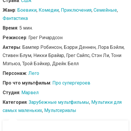
Страна
:
США
Жанр
:
Боевики
,
Комедии
,
Приключения
,
Семейные
,
Фантастика
Время
: 5 мин.
Режиссер
: Грег Ричардсон
Актеры
: Бампер Робинсон, Бэрри Деннен, Лора Бэйли,
Стивен Блум, Никки Брайар, Грег Сайпс, Стэн Ли, Тони
Мэтьюз, Трой Бэйкер, Дрейк Белл
Персонаж
:
Лего
Про что мультфильм
:
Про супергероев
Студия
:
Марвел
Категория
:
Зарубежные мультфильмы
,
Мультики для
самых маленьких
,
Мультсериалы