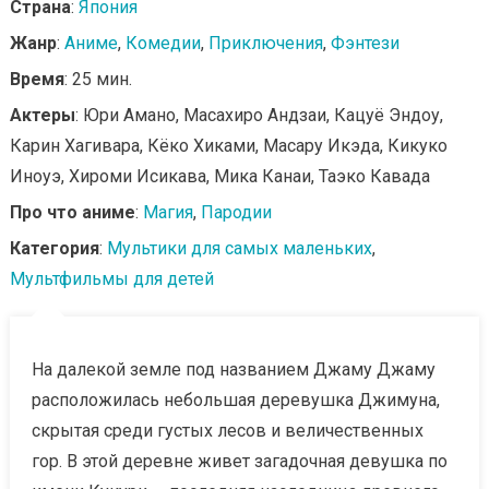
Страна
:
Япония
Жанр
:
Аниме
,
Комедии
,
Приключения
,
Фэнтези
Время
: 25 мин.
Актеры
: Юри Амано, Масахиро Андзаи, Кацуё Эндоу,
Карин Хагивара, Кёко Хиками, Масару Икэда, Кикуко
Иноуэ, Хироми Исикава, Мика Канаи, Таэко Кавада
Про что аниме
:
Магия
,
Пародии
Категория
:
Мультики для самых маленьких
,
Мультфильмы для детей
На далекой земле под названием Джаму Джаму
расположилась небольшая деревушка Джимуна,
скрытая среди густых лесов и величественных
гор. В этой деревне живет загадочная девушка по