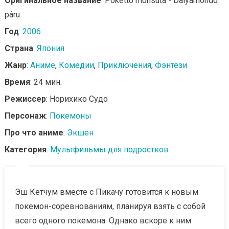
Оригинальное название
: Poketto monsutâ - Daiyamondo
pâru
Год
:
2006
Страна
:
Япония
Жанр
:
Аниме
,
Комедии
,
Приключения
,
Фэнтези
Время
: 24 мин.
Режиссер
: Норихико Судо
Персонаж
:
Покемоны
Про что аниме
:
Экшен
Категория
:
Мультфильмы для подростков
Эш Кетчум вместе с Пикачу готовится к новым
покемон-соревнованиям, планируя взять с собой
всего одного покемона. Однако вскоре к ним