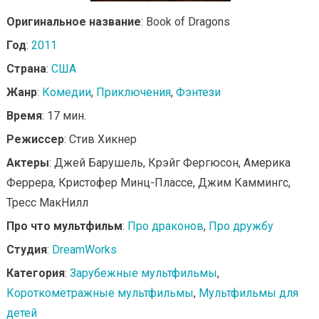
Оригинальное название
: Book of Dragons
Год
:
2011
Страна
:
США
Жанр
:
Комедии
,
Приключения
,
Фэнтези
Время
: 17 мин.
Режиссер
: Стив Хикнер
Актеры
: Джей Барушель, Крэйг Фергюсон, Америка
Феррера, Кристофер Минц-Плассе, Джим Каммингс,
Тресс МакНилл
Про что мультфильм
:
Про драконов
,
Про дружбу
Студия
:
DreamWorks
Категория
:
Зарубежные мультфильмы
,
Короткометражные мультфильмы
,
Мультфильмы для
детей