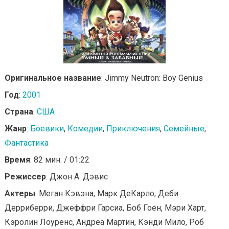
Оригинальное название
: Jimmy Neutron: Boy Genius
Год
:
2001
Страна
:
США
Жанр
:
Боевики
,
Комедии
,
Приключения
,
Семейные
,
Фантастика
Время
: 82 мин. / 01:22
Режиссер
: Джон А. Дэвис
Актеры
: Меган Кэвэна, Марк ДеКарло, Деби
Дерриберри, Джеффри Гарсиа, Боб Гоен, Мэри Харт,
Кэролин Лоуренс, Андреа Мартин, Кэнди Мило, Роб