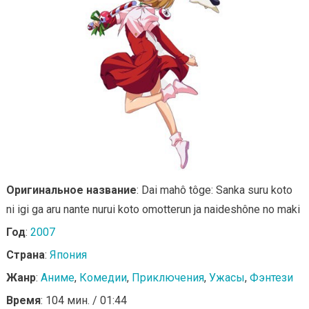
Оригинальное название
: Dai mahô tôge: Sanka suru koto
ni igi ga aru nante nurui koto omotterun ja naideshône no maki
Год
:
2007
Страна
:
Япония
Жанр
:
Аниме
,
Комедии
,
Приключения
,
Ужасы
,
Фэнтези
Время
: 104 мин. / 01:44