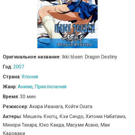
Оригинальное название
: Ikki tôsen: Dragon Destiny
Год
:
2007
Страна
:
Япония
Жанр
:
Аниме
,
Приключения
Время
: 30 мин.
Режиссер
: Акира Иванага, Койти Охата
Актеры
: Мишель Кнотц, Кэи Синдо, Хитоми Набатамэ,
Минори Тихара, Юко Каида, Масуми Асано, Маи
Кадоваки