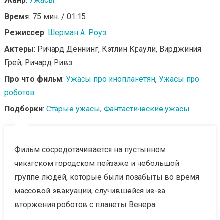
Жанр
:
Ужасы
Время
: 75 мин. / 01:15
Режиссер
:
Шерман А. Роуз
Актеры
: Ричард Деннинг, Кэтлин Краули, Вирджиния
Грей, Ричард Ривз
Про что фильм
:
Ужасы про инопланетян
,
Ужасы про
роботов
Подборки
:
Старые ужасы
,
Фантастические ужасы
Фильм сосредотачивается на пустынном
чикагском городском пейзаже и небольшой
группе людей, которые были позабыты во время
массовой эвакуации, случившейся из-за
вторжения роботов с планеты Венера.