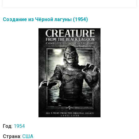
Создание из Чёрной лагуны (1954)
Год
:
1954
Страна
:
США