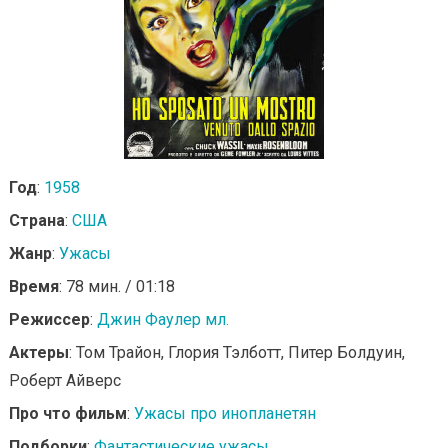
Год
:
1958
Страна
:
США
Жанр
:
Ужасы
Время
: 78 мин. / 01:18
Режиссер
:
Джин Фаулер мл.
Актеры
: Том Трайон, Глория Тэлботт, Питер Болдуин,
Роберт Айверс
Про что фильм
:
Ужасы про инопланетян
Подборки
:
Фантастические ужасы