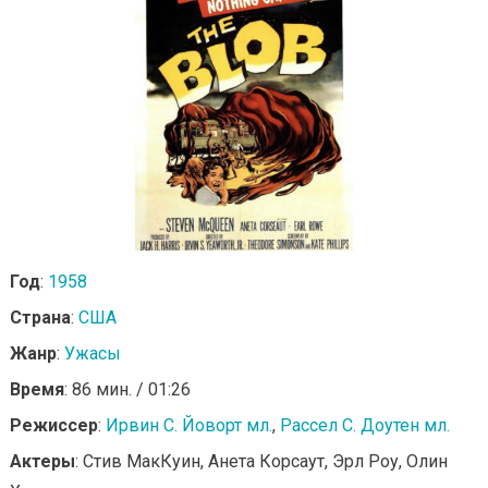
Год
:
1958
Страна
:
США
Жанр
:
Ужасы
Время
: 86 мин. / 01:26
Режиссер
:
Ирвин С. Йоворт мл.
,
Рассел С. Доутен мл.
Актеры
: Стив МакКуин, Анета Корсаут, Эрл Роу, Олин