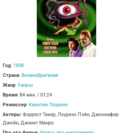
Год
:
1958
Страна
:
Великобритания
Жанр
:
Ужасы
Время
: 84 мин. / 01:24
Режиссер
:
Квентин Лоуренс
Актеры
: Форрест Такер, Лоуренс Пэйн, Дженнифер
Джейн, Джанет Манро
Про что фильм
:
Ужасы про инопланетян