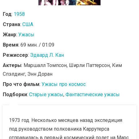
Год
:
1958
Страна
:
США
Жанр
:
Ужасы
Время
: 69 мин. / 01:09
Режиссер
:
Эдвард Л. Кан
Актеры
: Маршалл Томпсон, Ширли Паттерсон, Ким
Спэлдинг, Энн Доран
Про что фильм
:
Ужасы про космос
Подборки
:
Старые ужасы
,
Фантастические ужасы
1973 год. Несколько месяцев назад экспедиция
под руководством полковника Каррутерса
отправилась в первый космический полет на Марс.