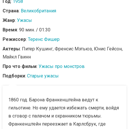
Год
:
1958
Страна
:
Великобритания
Жанр
:
Ужасы
Время
: 90 мин. / 01:30
Режиссер
:
Теренс Фишер
Актеры
: Питер Кушинг, Френсис Мэтьюз, Юнис Гейсон,
Майкл Гвинн
Про что фильм
:
Ужасы про монстров
Подборки
:
Старые ужасы
1860 год. Барона Франкенштейна ведут к
гильотине. Но ему удается избежать смерти, войдя
в сговор с палачом и охранником тюрьмы.
Франкенштейн переезжает в Карлсбрук, где