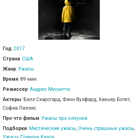
Год
:
2017
Страна
:
США
Жанр
:
Ужасы
Время
: 89 мин.
Режиссер
:
Андрес Мускетти
Актеры
: Билл Скарсгард, Финн Вулфард, Хавьер Ботет,
Софиа Лиллис
Про что фильм
:
Ужасы про клоунов
Подборки
:
Мистические ужасы
,
Очень страшные ужасы
,
Ужасы Стивена Кинга