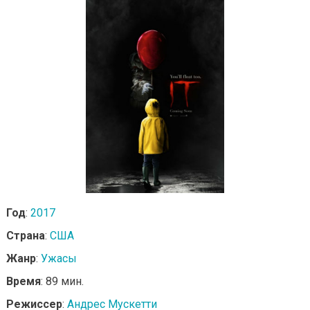
Год
:
2017
Страна
:
США
Жанр
:
Ужасы
Время
: 89 мин.
Режиссер
:
Андрес Мускетти