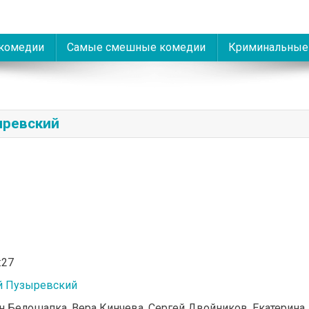
комедии
Самые смешные комедии
Криминальные
ыревский
:27
й Пузыревский
ин Белошапка, Вера Кинчева, Сергей Двойников, Екатерина