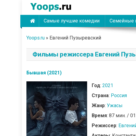
Skip
to
content
Самые лучшие комедии
Семейные 
Yoops
Yoops.ru
»
Евгений Пузыревский
Фильмы режиссера Евгений Пуз
Бывшая (2021)
Год
:
2021
Страна
:
Россия
Жанр
:
Ужасы
Время
: 87 мин. / 01
Режиссер
:
Евгени
Актеры
: Констант