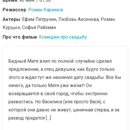
Время
: 96 мин. / 01:36
Режиссер
:
Роман Каримов
Актеры
: Ефим Петрунин, Любовь Аксенова, Роман
Курцын, Софья Райзман
Про что фильм
:
Комедии про свадьбу
Бедный Митя влип по полной: случайно сделал
предложение, а отец девушки, как будто только
этого и ждал тут же назначил дату свадьбы. Все бы
ничего, да только Митя уже женат! Он
возвращается в свой город, чтобы экстренно
развестись. Но Василиса (или просто Вася), с
которой они давно не живут, циничная стерва, и за
развод придется […]