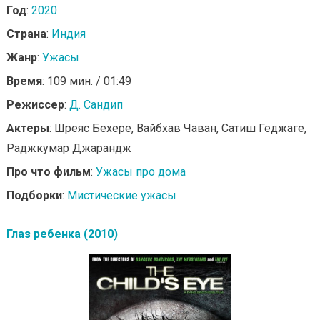
Год
:
2020
Страна
:
Индия
Жанр
:
Ужасы
Время
: 109 мин. / 01:49
Режиссер
:
Д. Сандип
Актеры
: Шреяс Бехере, Вайбхав Чаван, Сатиш Геджаге,
Раджкумар Джарандж
Про что фильм
:
Ужасы про дома
Подборки
:
Мистические ужасы
Глаз ребенка (2010)