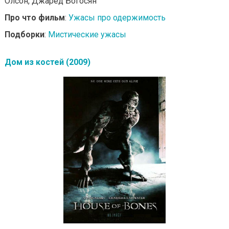
Олсон, Джаред Богосян
Про что фильм
:
Ужасы про одержимость
Подборки
:
Мистические ужасы
Дом из костей (2009)