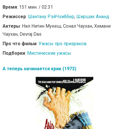
Время
: 151 мин. / 02:31
Режиссер
:
Шантану РэйЧхиббер
,
Ширшак Ананд
Актеры
: Нил Нитин Мукеш, Сонал Чаухан, Химани
Чаухан, Devraj Das
Про что фильм
:
Ужасы про призраков
Подборки
:
Мистические ужасы
А теперь начинается крик (1973)