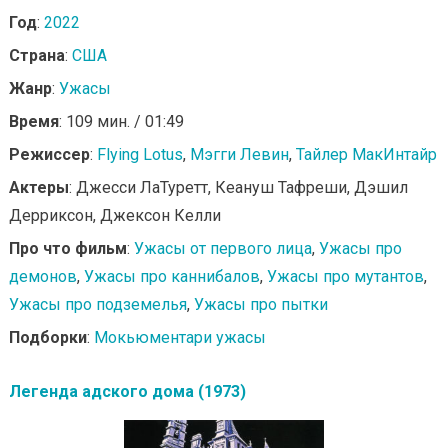
Год
:
2022
Страна
:
США
Жанр
:
Ужасы
Время
: 109 мин. / 01:49
Режиссер
:
Flying Lotus
,
Мэгги Левин
,
Тайлер МакИнтайр
Актеры
: Джесси ЛаТуретт, Кеануш Тафреши, Дэшил
Дерриксон, Джексон Келли
Про что фильм
:
Ужасы от первого лица
,
Ужасы про
демонов
,
Ужасы про каннибалов
,
Ужасы про мутантов
,
Ужасы про подземелья
,
Ужасы про пытки
Подборки
:
Мокьюментари ужасы
Легенда адского дома (1973)