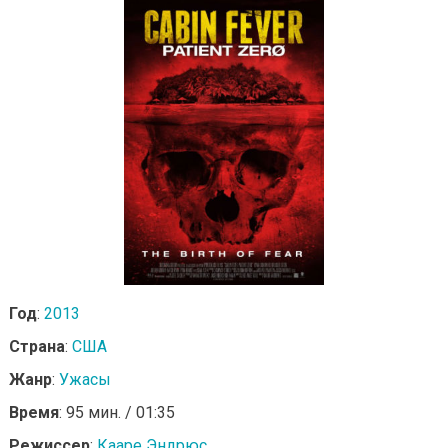
Год
:
2013
Страна
:
США
Жанр
:
Ужасы
Время
: 95 мин. / 01:35
Режиссер
:
Кааре Эндрюс