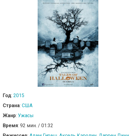
Год
:
2015
Страна
:
США
Жанр
:
Ужасы
Время
: 92 мин. / 01:32
Режиссер
:
Адам Гираш
,
Аксель Кэролин
,
Даррен Линн