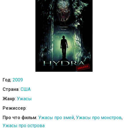
Год
:
2009
Страна
:
США
Жанр
:
Ужасы
Режиссер
:
Про что фильм
:
Ужасы про змей
,
Ужасы про монстров
,
Ужасы про острова