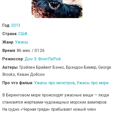
Год
:
2013
Страна
:
США
Жанр
:
Ужасы
Время
: 86 мин. / 01:26
Режиссер
:
Дон Э. ФонтЛеРой
Актеры
: Грэйлен Брайант Бэнкс, Брэндон Бимер, George
Brooks, Кевин Добсон
Про что фильм
:
Ужасы про монстров
,
Ужасы про море
В Беринговом море происходят ужасные вещи — люди
становятся жертвами чудовищных морских вампиров
На судно «Черная гряда» прибывает новый член