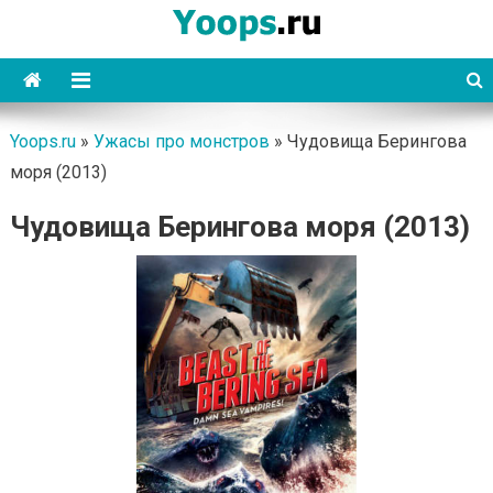
Skip
to
content
Yoops
Yoops.ru
»
Ужасы про монстров
»
Чудовища Берингова
моря (2013)
Чудовища Берингова моря (2013)