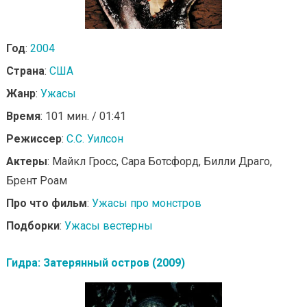
Год
:
2004
Страна
:
США
Жанр
:
Ужасы
Время
: 101 мин. / 01:41
Режиссер
:
С.С. Уилсон
Актеры
: Майкл Гросс, Сара Ботсфорд, Билли Драго,
Брент Роам
Про что фильм
:
Ужасы про монстров
Подборки
:
Ужасы вестерны
Гидра: Затерянный остров (2009)