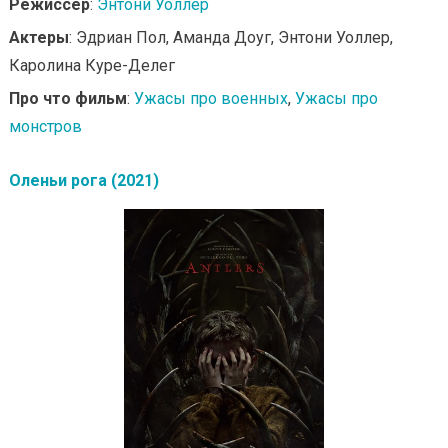
Режиссер
:
Энтони Уоллер
Актеры
: Эдриан Пол, Аманда Доуг, Энтони Уоллер,
Каролина Куре-Делег
Про что фильм
:
Ужасы про военных
,
Ужасы про
монстров
Оленьи рога (2021)