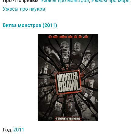
Про что фильм
:
Ужасы про монстров
,
Ужасы про море
,
Ужасы про пауков
Битва монстров (2011)
Год
:
2011