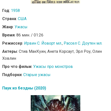
Год
:
1958
Страна
:
США
Жанр
:
Ужасы
Время
: 86 мин. / 01:26
Режиссер
:
Ирвин С. Йоворт мл.
,
Рассел С. Доутен мл.
Актеры
: Стив МакКуин, Анета Корсаут, Эрл Роу, Олин
Ховлин
Про что фильм
:
Ужасы про монстров
Подборки
:
Старые ужасы
Паук из бездны (2020)