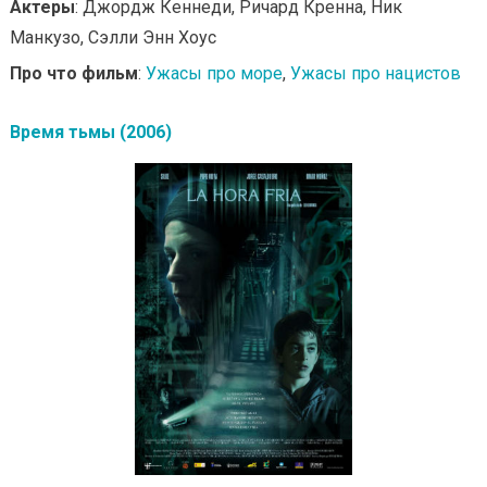
Актеры
: Джордж Кеннеди, Ричард Кренна, Ник
Манкузо, Сэлли Энн Хоус
Про что фильм
:
Ужасы про море
,
Ужасы про нацистов
Время тьмы (2006)