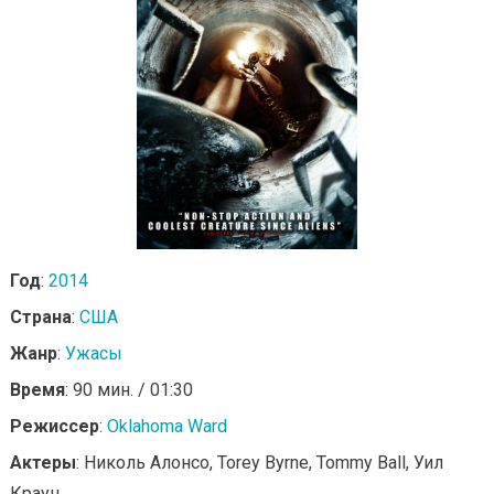
Год
:
2014
Страна
:
США
Жанр
:
Ужасы
Время
: 90 мин. / 01:30
Режиссер
:
Oklahoma Ward
Актеры
: Николь Алонсо, Torey Byrne, Tommy Ball, Уил
Краун