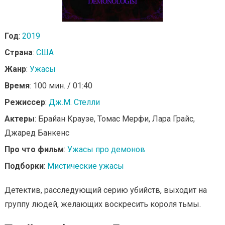
Год
:
2019
Страна
:
США
Жанр
:
Ужасы
Время
: 100 мин. / 01:40
Режиссер
:
Дж.М. Стелли
Актеры
: Брайан Краузе, Томас Мерфи, Лара Грайс,
Джаред Банкенс
Про что фильм
:
Ужасы про демонов
Подборки
:
Мистические ужасы
Детектив, расследующий серию убийств, выходит на
группу людей, желающих воскресить короля тьмы.