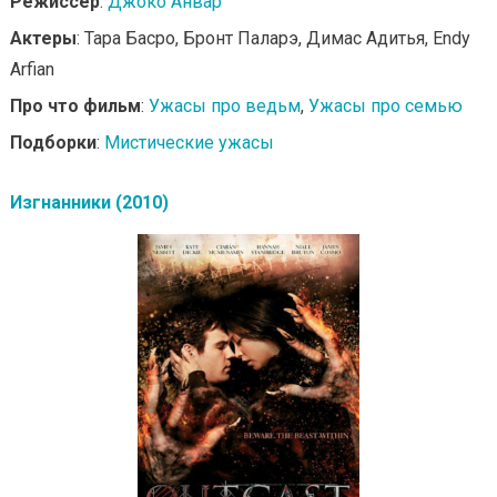
Режиссер
:
Джоко Анвар
Актеры
: Тара Басро, Бронт Паларэ, Димас Адитья, Endy
Arfian
Про что фильм
:
Ужасы про ведьм
,
Ужасы про семью
Подборки
:
Мистические ужасы
Изгнанники (2010)