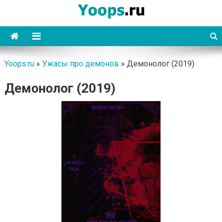
Skip
to
content
Yoops
Yoops.ru
»
Ужасы про демонов
»
Демонолог (2019)
Демонолог (2019)