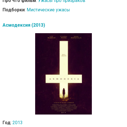
Про что фильм
:
Ужасы про призраков
Подборки
:
Мистические ужасы
Асмодексия (2013)
Год
:
2013