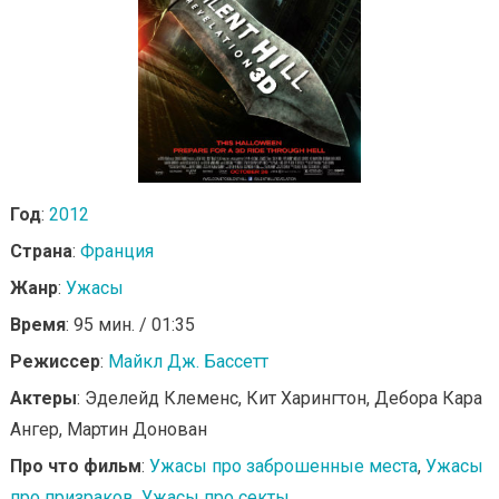
Год
:
2012
Страна
:
Франция
Жанр
:
Ужасы
Время
: 95 мин. / 01:35
Режиссер
:
Майкл Дж. Бассетт
Актеры
: Эделейд Клеменс, Кит Харингтон, Дебора Кара
Ангер, Мартин Донован
Про что фильм
:
Ужасы про заброшенные места
,
Ужасы
про призраков
,
Ужасы про секты