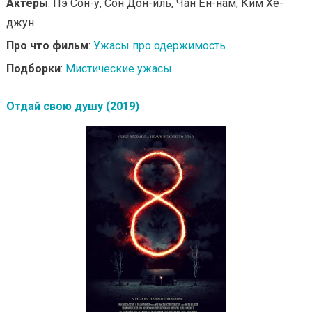
Актеры
: Пэ Сон-у, Сон Дон-иль, Чан Ён-нам, Ким Хе-
джун
Про что фильм
:
Ужасы про одержимость
Подборки
:
Мистические ужасы
Отдай свою душу (2019)