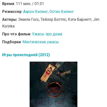
Время
: 111 мин. / 01:51
Режиссер
:
Аарон Килинг
,
Остин Килинг
Актеры
: Эмили Госс, Тейлор Боттлс, Кэти Барнетт, Jim
Korinke
Про что фильм
:
Ужасы про дома
Подборки
:
Мистические ужасы
Игры преисподней (2012)