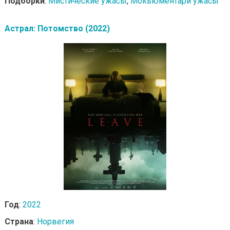
Подборки
:
Мистические ужасы
,
Мокьюментари ужасы
Астрал: Потомство (2022)
Год
:
2022
Страна
:
Норвегия