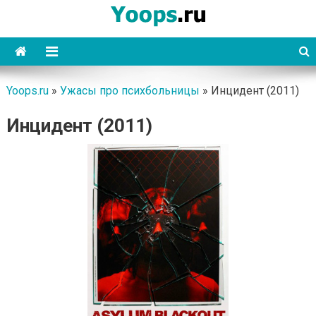
Skip
to
content
Yoops
Yoops.ru
»
Ужасы про психбольницы
»
Инцидент (2011)
Инцидент (2011)