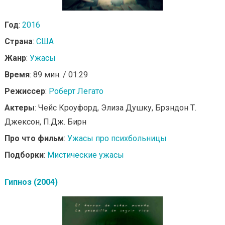
Год
:
2016
Страна
:
США
Жанр
:
Ужасы
Время
: 89 мин. / 01:29
Режиссер
:
Роберт Легато
Актеры
: Чейс Кроуфорд, Элиза Душку, Брэндон Т.
Джексон, П.Дж. Бирн
Про что фильм
:
Ужасы про психбольницы
Подборки
:
Мистические ужасы
Гипноз (2004)