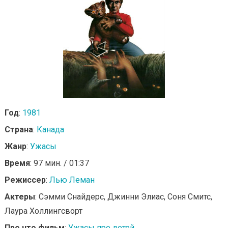
Год
:
1981
Страна
:
Канада
Жанр
:
Ужасы
Время
: 97 мин. / 01:37
Режиссер
:
Лью Леман
Актеры
: Сэмми Снайдерс, Джинни Элиас, Соня Смитс,
Лаура Холлингсворт
Про что фильм
:
Ужасы про детей