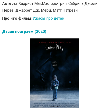
Актеры
: Харриет МакМастерс-Грин, Сабрина Джоли
Перез, Джаррет Дж. Мерц, Мэтт Патрези
Про что фильм
:
Ужасы про детей
Давай поиграем (2020)