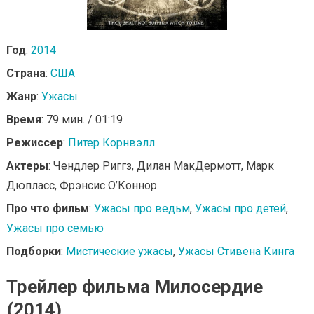
Год
:
2014
Страна
:
США
Жанр
:
Ужасы
Время
: 79 мин. / 01:19
Режиссер
:
Питер Корнвэлл
Актеры
: Чендлер Риггз, Дилан МакДермотт, Марк
Дюпласс, Фрэнсис О’Коннор
Про что фильм
:
Ужасы про ведьм
,
Ужасы про детей
,
Ужасы про семью
Подборки
:
Мистические ужасы
,
Ужасы Стивена Кинга
Трейлер фильма Милосердие
(2014)