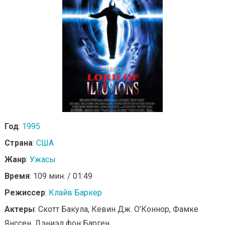
Год
:
1995
Страна
:
США
Жанр
:
Ужасы
Время
: 109 мин. / 01:49
Режиссер
:
Клайв Баркер
Актеры
: Скотт Бакула, Кевин Дж. О’Коннор, Фамке
Янссен, Дэниэл фон Барген