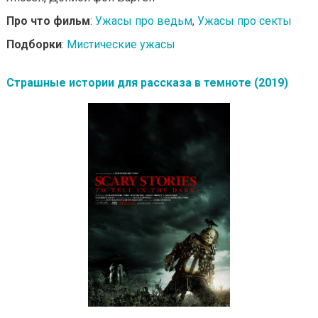
Про что фильм
:
Ужасы про ведьм
,
Ужасы про секты
Подборки
:
Мистические ужасы
Страшные истории для рассказа в темноте (2019)