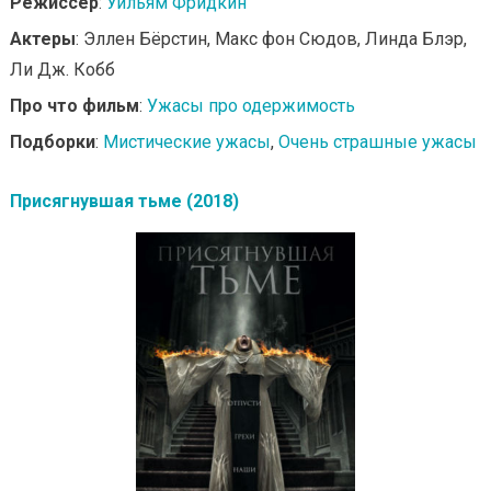
Режиссер
:
Уильям Фридкин
Актеры
: Эллен Бёрстин, Макс фон Сюдов, Линда Блэр,
Ли Дж. Кобб
Про что фильм
:
Ужасы про одержимость
Подборки
:
Мистические ужасы
,
Очень страшные ужасы
Присягнувшая тьме (2018)