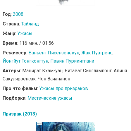
Год
:
2008
Страна
:
Тайланд
Жанр
:
Ужасы
Время
: 116 мин. / 01:56
Режиссер
:
Баньенг Писензенекун
,
Жак Пуатрено
,
Йонгйут Тонгконгтун
,
Павин Пурикитпани
Актеры
: Манират Кхам-уан, Витават Синглампонг, Апиня
Сакуляроенсак, Чон Вачананон
Про что фильм
:
Ужасы про призраков
Подборки
:
Мистические ужасы
Призрак (2013)