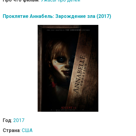
Проклятие Аннабель: Зарождение зла (2017)
Год
:
2017
Страна
:
США