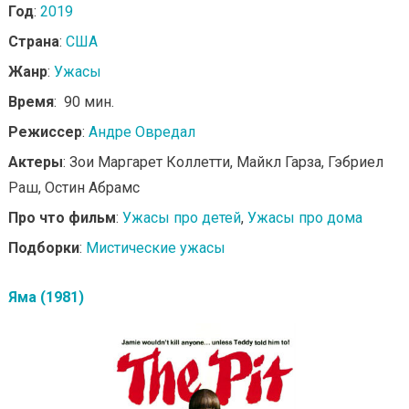
Год
:
2019
Страна
:
США
Жанр
:
Ужасы
Время
: 90 мин.
Режиссер
:
Андре Овредал
Актеры
: Зои Маргарет Коллетти, Майкл Гарза, Гэбриел
Раш, Остин Абрамс
Про что фильм
:
Ужасы про детей
,
Ужасы про дома
Подборки
:
Мистические ужасы
Яма (1981)