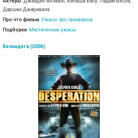
Актеры
: Джайдип Ахлават, Бипаша Басу, Падам Бхола,
Даршан Джаривала
Про что фильм
:
Ужасы про призраков
Подборки
:
Мистические ужасы
Безнадега (2006)