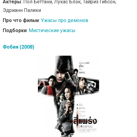
Актеры
: Пол Беттани, Лукас Блэк, Тайриз Гибсон,
Эдрианн Палики
Про что фильм
:
Ужасы про демонов
Подборки
:
Мистические ужасы
Фобия (2008)