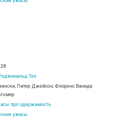
еские ужасы
:28
Реджинальд Тео
азински, Питер Джейсон, Флоренс Ванида
агомер
асы про одержимость
еские ужасы