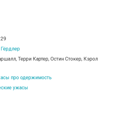
:29
 Гёрдлер
аршалл, Терри Картер, Остин Стокер, Кэрол
асы про одержимость
еские ужасы