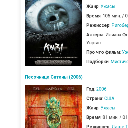
Жанр
:
Ужасы
Время
: 105 мин. / 
Режиссер
:
Ригобе
Актеры
: Илиана Ф
Уэртас
Про что фильм
:
Уж
Подборки
:
Мистич
Песочница Сатаны (2006)
Год
:
2006
Страна
:
США
Жанр
:
Ужасы
Время
: 81 мин. / 01
Режиссер
:
Данте 