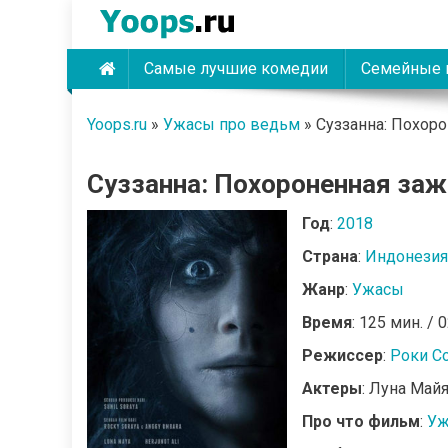
Skip
to
content
Самые лучшие комедии
Семейные 
Yoops
Yoops.ru
»
Ужасы про ведьм
»
Суззанна: Похоро
Суззанна: Похороненная заж
Год
:
2018
Страна
:
Индонезия
Жанр
:
Ужасы
Время
: 125 мин. / 
Режиссер
:
Роки С
Актеры
: Луна Майя
Про что фильм
:
Уж