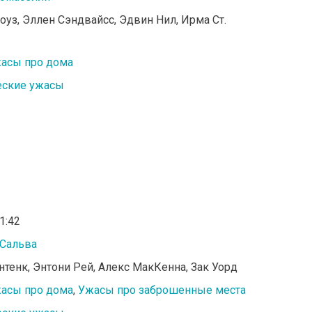
Роуз, Эллен Сэндвайсс, Эдвин Нил, Ирма Ст.
асы про дома
еские ужасы
01:42
 Сальва
нтенк, Энтони Рей, Алекс МакКенна, Зак Уорд
асы про дома
,
Ужасы про заброшенные места