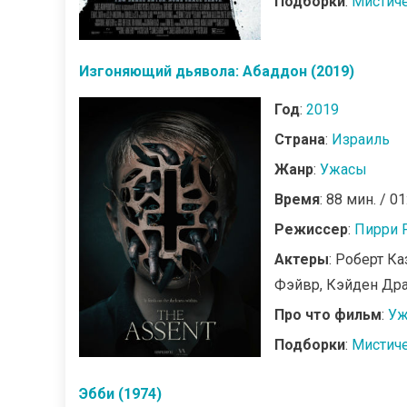
Подборки
:
Мистич
Изгоняющий дьявола: Абаддон (2019)
Год
:
2019
Страна
:
Израиль
Жанр
:
Ужасы
Время
: 88 мин. / 01
Режиссер
:
Пирри 
Актеры
: Роберт К
Фэйвр, Кэйден Др
Про что фильм
:
Уж
Подборки
:
Мистич
Эбби (1974)