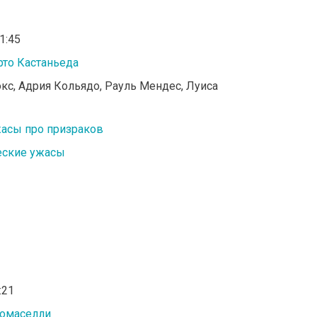
01:45
рто Кастаньеда
окс, Адрия Кольядо, Рауль Мендес, Луиса
асы про призраков
еские ужасы
:21
Томаселли