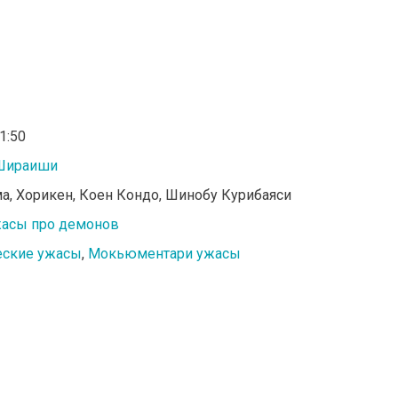
01:50
Шираиши
ма, Хорикен, Коен Кондо, Шинобу Курибаяси
асы про демонов
еские ужасы
,
Мокьюментари ужасы