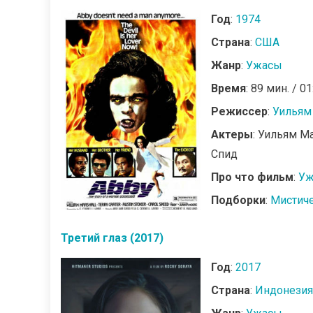
Год
:
1974
Страна
:
США
Жанр
:
Ужасы
Время
: 89 мин. / 01
Режиссер
:
Уильям
Актеры
: Уильям М
Спид
Про что фильм
:
Уж
Подборки
:
Мистич
Третий глаз (2017)
Год
:
2017
Страна
:
Индонезия