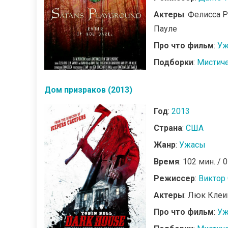
Актеры
: Фелисса 
Пауле
Про что фильм
:
Уж
Подборки
:
Мистич
Дом призраков (2013)
Год
:
2013
Страна
:
США
Жанр
:
Ужасы
Время
: 102 мин. / 
Режиссер
:
Виктор
Актеры
: Люк Клеи
Про что фильм
:
Уж