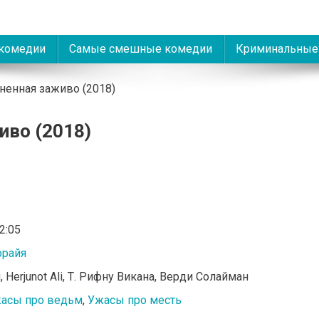
комедии
Самые смешные комедии
Криминальные
ненная заживо (2018)
иво (2018)
02:05
орайя
, Herjunot Ali, Т. Рифну Викана, Верди Солайман
асы про ведьм
,
Ужасы про месть