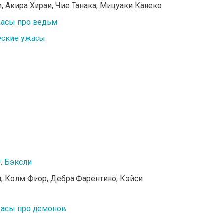
и, Акира Хираи, Чие Танака, Мицуаки Канеко
асы про ведьм
еские ужасы
. Бэксли
и, Колм Фиор, Дебра Фарентино, Кэйси
асы про демонов