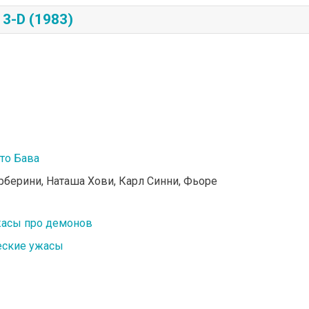
3-D (1983)
то Бава
арберини, Наташа Хови, Карл Синни, Фьоре
асы про демонов
еские ужасы