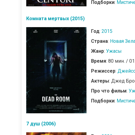
Подборки
:
Мистич
Комната мертвых (2015)
Год
:
2015
Страна
:
Новая Зел
Жанр
:
Ужасы
Время
: 80 мин. / 01
Режиссер
:
Джейсо
Актеры
: Джед Бро
Про что фильм
:
Уж
Подборки
:
Мистич
7 душ (2006)