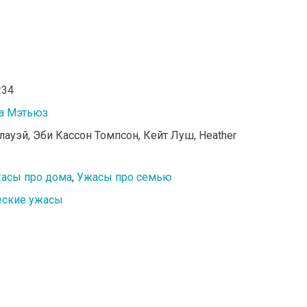
:34
а Мэтьюз
лауэй, Эби Кассон Томпсон, Кейт Луш, Heather
асы про дома
,
Ужасы про семью
еские ужасы