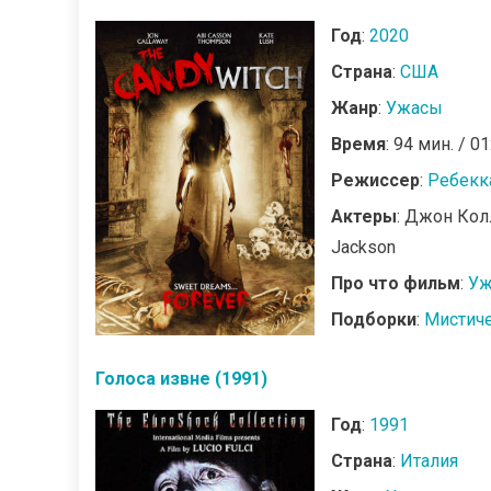
Год
:
2020
Страна
:
США
Жанр
:
Ужасы
Время
: 94 мин. / 01
Режиссер
:
Ребекк
Актеры
: Джон Кол
Jackson
Про что фильм
:
Уж
Подборки
:
Мистич
Голоса извне (1991)
Год
:
1991
Страна
:
Италия