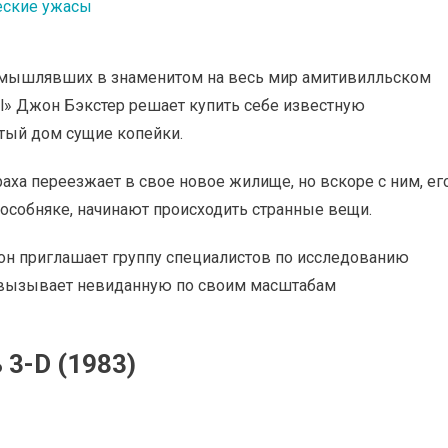
еские ужасы
омышлявших в знаменитом на весь мир амитивилльском
al» Джон Бэкстер решает купить себе известную
ятый дом сущие копейки.
аха переезжает в свое новое жилище, но вскоре с ним, ег
особняке, начинают происходить странные вещи.
он приглашает группу специалистов по исследованию
 вызывает невиданную по своим масштабам
3-D (1983)