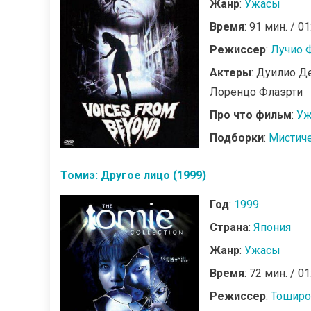
Жанр
:
Ужасы
Время
: 91 мин. / 01
Режиссер
:
Лучио 
Актеры
: Дуилио Д
Лоренцо Флаэрти
Про что фильм
:
Уж
Подборки
:
Мистич
Томиэ: Другое лицо (1999)
Год
:
1999
Страна
:
Япония
Жанр
:
Ужасы
Время
: 72 мин. / 01
Режиссер
:
Тоширо