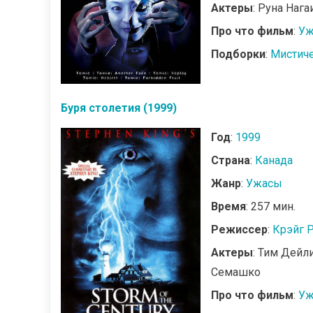
Актеры
: Руна Нага
Про что фильм
:
Уж
Подборки
:
Мистич
Буря столетия (1999)
Год
:
1999
Страна
:
Канада
Жанр
:
Ужасы
Время
: 257 мин.
Режиссер
:
Крэйг Р
Актеры
: Тим Дейл
Семашко
Про что фильм
:
Уж