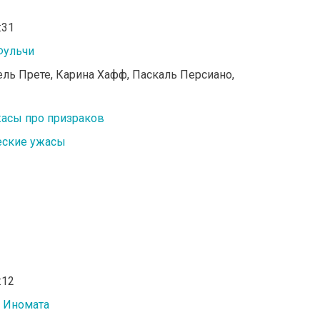
:31
Фульчи
ель Прете, Карина Хафф, Паскаль Персиано,
асы про призраков
еские ужасы
:12
 Иномата