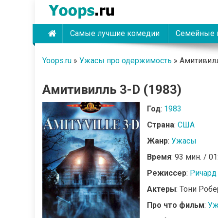
Skip
to
content
Самые лучшие комедии
Семейные 
Yoops
Yoops.ru
»
Ужасы про одержимость
»
Амитивилл
Амитивилль 3-D (1983)
Год
:
1983
Страна
:
США
Жанр
:
Ужасы
Время
: 93 мин. / 01
Режиссер
:
Ричард
Актеры
: Тони Роб
Про что фильм
:
Уж