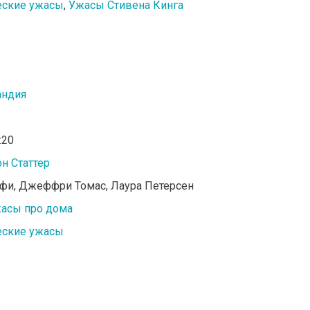
еские ужасы
,
Ужасы Стивена Кинга
андия
:20
н Статтер
фи, Джеффри Томас, Лаура Петерсен
асы про дома
еские ужасы