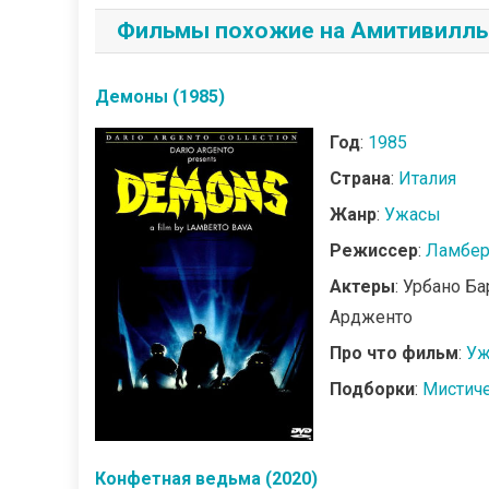
Фильмы похожие на Амитивилль 
Демоны (1985)
Год
:
1985
Страна
:
Италия
Жанр
:
Ужасы
Режиссер
:
Ламбер
Актеры
: Урбано Б
Ардженто
Про что фильм
:
Уж
Подборки
:
Мистич
Конфетная ведьма (2020)