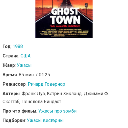
Год
:
1988
Страна
:
США
Жанр
:
Ужасы
Время
: 85 мин. / 01:25
Режиссер
:
Ричард Говернор
Актеры
: Фрэнк Луз, Кэтрин Хиклэнд, Джимми Ф.
Скэггзб, Пенелопа Виндаст
Про что фильм
:
Ужасы про зомби
Подборки
:
Ужасы вестерны