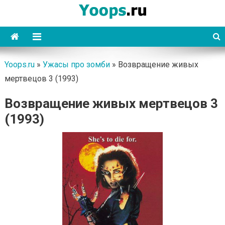
Skip
to
content
Yoops
Yoops.ru
»
Ужасы про зомби
»
Возвращение живых
мертвецов 3 (1993)
Возвращение живых мертвецов 3
(1993)