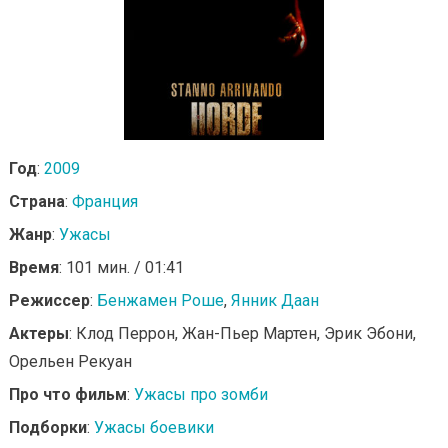
Год
:
2009
Страна
:
Франция
Жанр
:
Ужасы
Время
: 101 мин. / 01:41
Режиссер
:
Бенжамен Роше
,
Янник Даан
Актеры
: Клод Перрон, Жан-Пьер Мартен, Эрик Эбони,
Орельен Рекуан
Про что фильм
:
Ужасы про зомби
Подборки
:
Ужасы боевики