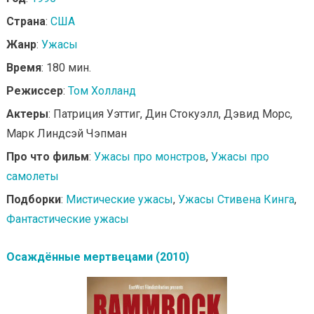
Страна
:
США
Жанр
:
Ужасы
Время
: 180 мин.
Режиссер
:
Том Холланд
Актеры
: Патриция Уэттиг, Дин Стокуэлл, Дэвид Морс,
Марк Линдсэй Чэпман
Про что фильм
:
Ужасы про монстров
,
Ужасы про
самолеты
Подборки
:
Мистические ужасы
,
Ужасы Стивена Кинга
,
Фантастические ужасы
Осаждённые мертвецами (2010)