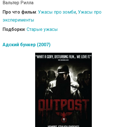
Вальтер Рилла
Про что фильм
:
Ужасы про зомби
,
Ужасы про
эксперименты
Подборки
:
Старые ужасы
Адский бункер (2007)