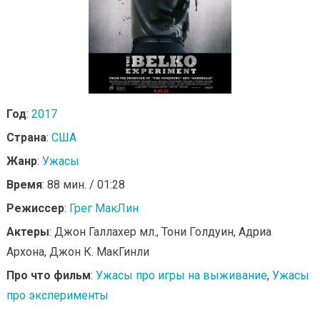
Год
:
2017
Страна
:
США
Жанр
:
Ужасы
Время
: 88 мин. / 01:28
Режиссер
:
Грег МакЛин
Актеры
: Джон Галлахер мл., Тони Голдуин, Адриа
Архона, Джон К. МакГинли
Про что фильм
:
Ужасы про игры на выживание
,
Ужасы
про эксперименты