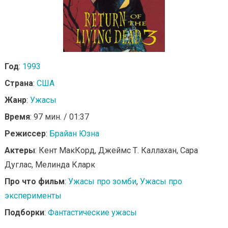
Год
:
1993
Страна
:
США
Жанр
:
Ужасы
Время
: 97 мин. / 01:37
Режиссер
:
Брайан Юзна
Актеры
: Кент МакКорд, Джеймс Т. Каллахан, Сара
Дуглас, Мелинда Кларк
Про что фильм
:
Ужасы про зомби
,
Ужасы про
эксперименты
Подборки
:
Фантастические ужасы