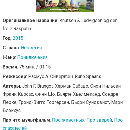
Оригинальное название
: Knutsen & Ludvigsen og den
fæle Rasputin
Год
:
2015
Страна
:
Норвегия
Жанр
:
Приключения
Время
: 75 мин. / 01:15
Режиссер
: Расмус А. Сивертсен, Rune Spaans
Актеры
: John F. Brungot, Херман Сабадо, Сири Нильсен,
Франк Кьосас, Финн Шо, Бьярте Хьелмеланд, Сондре
Лерке, Тронд-Вигго Торгерсен, Бьорн Сундквист, Мари
Блокхус
Про что мультфильм
:
Про животных
,
Про зверей
,
Про
спасателей