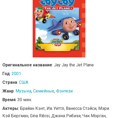
Оригинальное название
: Jay Jay the Jet Plane
Год
:
2001
Страна
:
США
Жанр
:
Музыка
,
Семейные
,
Фэнтези
Время
: 30 мин.
Актеры
: Брайан Кэнт, Ив Уиттл, Ванесса Стэйси, Мэри
Кэй Бергман, Gina Ribisi, Джина Рибизи, Чак Морган,