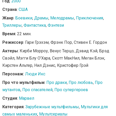
Год
:
2000
Страна
:
США
Жанр
:
Боевики
,
Драмы
,
Мелодрамы
,
Приключения
,
Триллеры
,
Фантастика
,
Фэнтези
Время
: 22 мин.
Режиссер
: Гари Грэхэм, Фрэнк Пор, Стивен Е. Гордон
Актеры
: Кирби Морроу, Венус Терцо, Дэвид Кэй, Брэд
Свэйл, Мэгги Блу О’Хара, Скотт МакНил, Меган Блэк,
Кирстен Альтер, Нил Дэнис, Кристофер Грэй
Персонаж
:
Люди Икс
Про что мультфильм
:
Про драки
,
Про любовь
,
Про
мутантов
,
Про спасателей
,
Про супергероев
Студия
:
Марвел
Категория
:
Зарубежные мультфильмы
,
Мультики для
самых маленьких
,
Мультсериалы