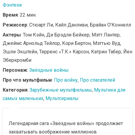
Фэнтези
Время
: 22 мин.
Режиссер
: Стюарт Ли, Кайл Данливи, Брайан О’Коннелл
Актеры
: Том Кэйн, Ди Брэдли Бейкер, Мэтт Лантер,
Джеймс Арнольд Тейлор, Кори Бертон, Мэттью Вуд,
Эшли Экштейн, Терренс «Т.К.» Карсон, Катрин Табер, Йен
Эберкромби
Персонаж
:
Звёздные войны
Про что мультфильм
:
Про войну
,
Про спасателей
Категория
:
Зарубежные мультфильмы
,
Мультики для
самых маленьких
,
Мультсериалы
Легендарная сага «Звездные войны» продолжает
захватывать воображение миллионов