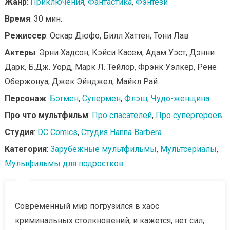
Жанр
:
Приключения
,
Фантастика
,
Фэнтези
Время
: 30 мин.
Режиссер
: Оскар Дюфо, Билл Хаттен, Тони Лав
Актеры
: Эрни Хадсон, Кэйси Касем, Адам Уэст, Дэнни
Дарк, Б.Дж. Уорд, Марк Л. Тейлор, Фрэнк Уэлкер, Рене
Обержонуа, Джек Эйнджел, Майкл Рай
Персонаж
:
Бэтмен
,
Супермен
,
Флэш
,
Чудо-женщина
Про что мультфильм
:
Про спасателей
,
Про супергероев
Студия
:
DC Comics
,
Студия Hanna Barbera
Категория
:
Зарубежные мультфильмы
,
Мультсериалы
,
Мультфильмы для подростков
Современный мир погрузился в хаос
криминальных столкновений, и кажется, нет сил,