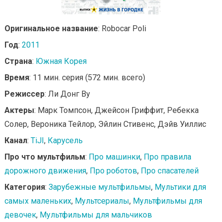
Оригинальное название
: Robocar Poli
Год
:
2011
Страна
:
Южная Корея
Время
: 11 мин. серия (572 мин. всего)
Режиссер
: Ли Донг Ву
Актеры
: Марк Томпсон, Джейсон Гриффит, Ребекка
Солер, Вероника Тейлор, Эйлин Стивенс, Дэйв Уиллис
Канал
:
TiJI
,
Карусель
Про что мультфильм
:
Про машинки
,
Про правила
дорожного движения
,
Про роботов
,
Про спасателей
Категория
:
Зарубежные мультфильмы
,
Мультики для
самых маленьких
,
Мультсериалы
,
Мультфильмы для
девочек
,
Мультфильмы для мальчиков