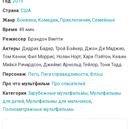
Год
:
2015
Страна
:
США
Жанр
:
Боевики
,
Комедии
,
Приключения
,
Семейные
Время
: 49 мин.
Режиссер
: Брэндон Виетти
Актеры
: Дидрих Бадер, Трой Бэйкер, Джон Ди Маджио,
Том Кенни, Фил Моррис, Нолан Норт, Хари Пэйтон, Кевин
Майкл Ричардсон, Джеймс Арнольд Тейлор, Тони Тодд
Персонаж
:
Лего
,
Лига справедливости
,
Флэш
Про что мультфильм
:
Про спасателей
Категория
:
Зарубежные мультфильмы
,
Мультфильмы
для детей
,
Мультфильмы для мальчиков
,
Полнометражные мультфильмы