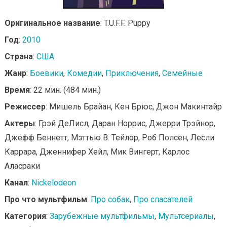
Оригинальное название
: T.U.F.F. Puppy
Год
:
2010
Страна
:
США
Жанр
:
Боевики
,
Комедии
,
Приключения
,
Семейные
Время
: 22 мин. (484 мин.)
Режиссер
: Мишель Брайан, Кен Брюс, Джон Макинтайр
Актеры
: Грэй ДеЛисл, Даран Норрис, Джерри Трэйнор,
Джефф Беннетт, Мэттью В. Тейлор, Роб Полсен, Лесли
Каррара, Дженнифер Хейл, Мик Вингерт, Карлос
Аласраки
Канал
:
Nickelodeon
Про что мультфильм
:
Про собак
,
Про спасателей
Категория
:
Зарубежные мультфильмы
,
Мультсериалы
,