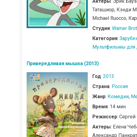
Актеры
: Эрик Бау
Таташиор, Кэнди Ми
Michael Ruocco, Ка
Студия
:
Warner Bro
Категория
:
Зарубе
Мультфильмы для 
Привередливая мышка (2013)
Год
:
2013
Страна
:
Россия
Жанр
:
Комедии
,
М
Время
: 14 мин.
Режиссер
: Сергей
Актеры
: Елена Че
Александр Панкра