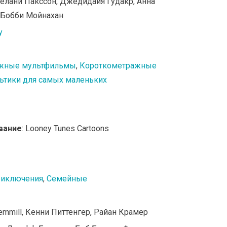
лани Пакссон, Джедидайя Гудакр, Анна
, Бобби Мойнахан
y
жные мультфильмы
,
Короткометражные
ьтики для самых маленьких
вание
: Looney Tunes Cartoons
иключения
,
Семейные
Gemmill, Кенни Питтенгер, Райан Крамер