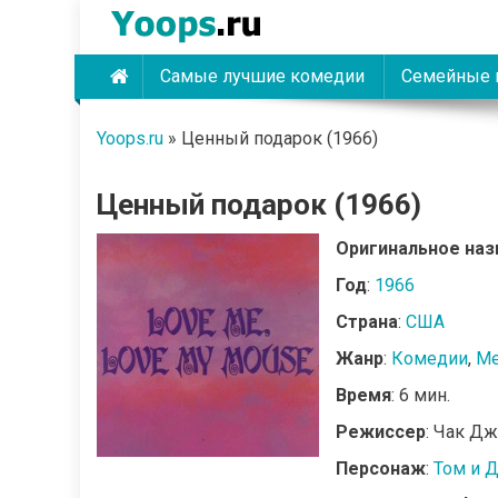
Skip
to
content
Самые лучшие комедии
Семейные 
Yoops
Yoops.ru
»
Ценный подарок (1966)
Ценный подарок (1966)
Оригинальное наз
Год
:
1966
Страна
:
США
Жанр
:
Комедии
,
М
Время
: 6 мин.
Режиссер
: Чак Д
Персонаж
:
Том и 