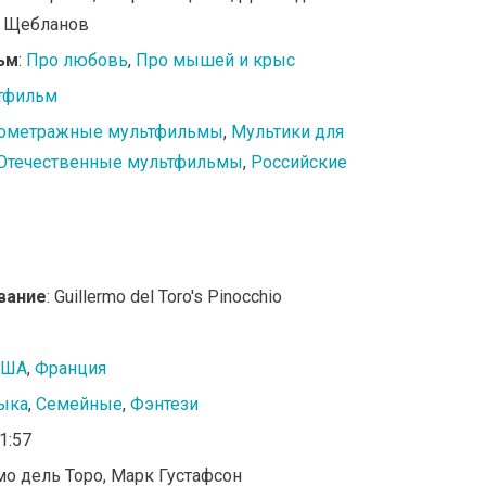
л Щебланов
ьм
:
Про любовь
,
Про мышей и крыс
тфильм
ометражные мультфильмы
,
Мультики для
Отечественные мультфильмы
,
Российские
вание
: Guillermo del Toro's Pinocchio
США
,
Франция
ыка
,
Семейные
,
Фэнтези
01:57
мо дель Торо, Марк Густафсон