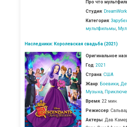
Про что мультфил
Студия
:
DreamWork
Категория
:
Зарубе
мультфильмы
,
Мул
Наследники: Королевская свадьба (2021)
Оригинальное наз
Год
:
2021
Страна
:
США
Жанр
:
Боевики
,
Де
Музыка
,
Приключе
Время
: 22 мин.
Режиссер
: Сальв
Актеры
: Дав Каме