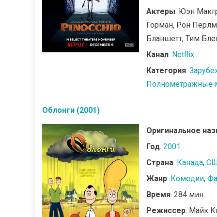
Актеры
: Юэн Макг
Горман, Рон Перлм
Бланшетт, Тим Бле
Канал
:
Netflix
Категория
:
Зарубе
Полнометражные 
Облонги (2001)
Оригинальное наз
Год
:
2001
Страна
:
Канада
,
С
Жанр
:
Комедии
,
Фа
Время
: 284 мин.
Режиссер
: Майк К