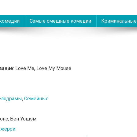
комедии
Самые смешные комедии
Криминальные
вание
: Love Me, Love My Mouse
елодрамы
,
Семейные
жонс, Бен Уошэм
Джерри