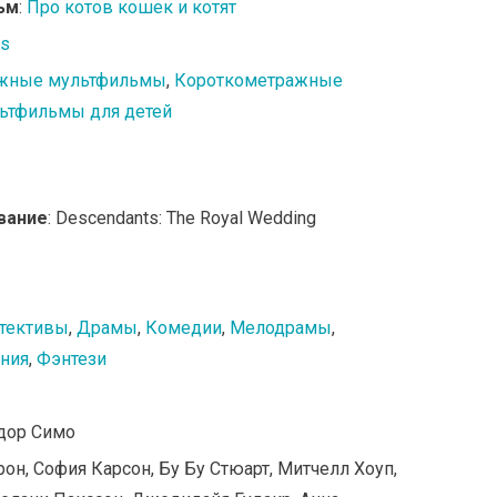
ьм
:
Про котов кошек и котят
s
жные мультфильмы
,
Короткометражные
ьтфильмы для детей
вание
: Descendants: The Royal Wedding
тективы
,
Драмы
,
Комедии
,
Мелодрамы
,
ния
,
Фэнтези
адор Симо
рон, София Карсон, Бу Бу Стюарт, Митчелл Хоуп,