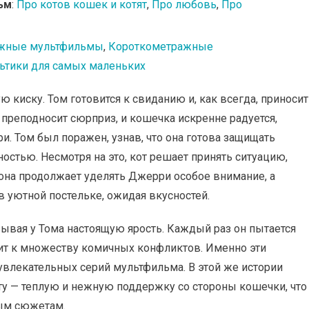
ьм
:
Про котов кошек и котят
,
Про любовь
,
Про
жные мультфильмы
,
Короткометражные
ьтики для самых маленьких
 киску. Том готовится к свиданию и, как всегда, приносит
преподносит сюрприз, и кошечка искренне радуется,
. Том был поражен, узнав, что она готова защищать
остью. Несмотря на это, кот решает принять ситуацию,
 она продолжает уделять Джерри особое внимание, а
в уютной постельке, ожидая вкусностей.
ывая у Тома настоящую ярость. Каждый раз он пытается
ит к множеству комичных конфликтов. Именно эти
увлекательных серий мультфильма. В этой же истории
 — теплую и нежную поддержку со стороны кошечки, что
ным сюжетам.