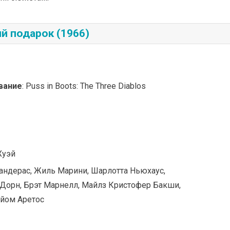
 подарок (1966)
вание
: Puss in Boots: The Three Diablos
Хуэй
Бандерас, Жиль Марини, Шарлотта Ньюхаус,
 Дорн, Брэт Марнелл, Майлз Кристофер Бакши,
ийом Аретос