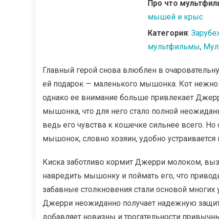
Про что мультфил
мышей и крыс
Категория
:
Зарубе
мультфильмы
,
Мул
Главный герой снова влюблен в очаровательную
ей подарок — маленького мышонка. Кот нежно 
однако ее внимание больше привлекает Джерри
мышонка, что для него стало полной неожиданн
ведь его чувства к кошечке сильнее всего. Но
мышонок, словно хозяин, удобно устраивается 
Киска заботливо кормит Джерри молоком, выз
навредить мышонку и поймать его, что привод
забавные столкновения стали основой многих 
Джерри неожиданно получает надежную защиту
добавляет новизны и трогательности привыч