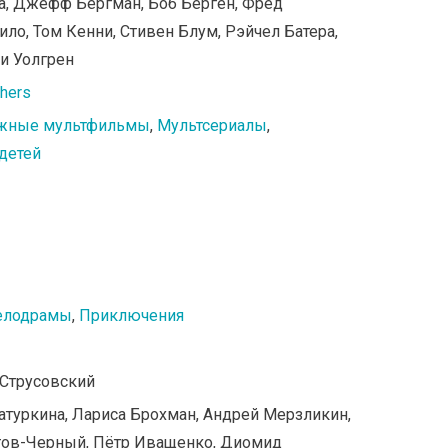
за, Джефф Бергман, Боб Берген, Фред
ло, Том Кенни, Стивен Блум, Рэйчел Батера,
ри Уолгрен
thers
жные мультфильмы
,
Мультсериалы
,
детей
елодрамы
,
Приключения
 Струсовский
батуркина, Лариса Брохман, Андрей Мерзликин,
тов-Черный, Пётр Иващенко, Диомид