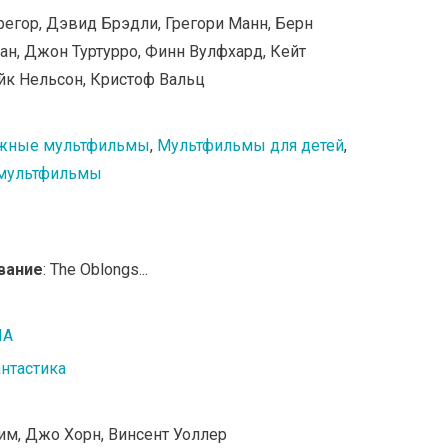
регор, Дэвид Брэдли, Грегори Манн, Берн
ан, Джон Туртурро, Финн Вулфхард, Кейт
йк Нельсон, Кристоф Вальц
жные мультфильмы
,
Мультфильмы для детей
,
мультфильмы
вание
: The Oblongs...
ША
нтастика
им, Джо Хорн, Винсент Уоллер