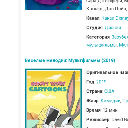
Сара Джеффери, Ме
Кэткарт, Дэн Пэйн
Канал
:
Канал Disne
Студия
:
Дисней
Категория
:
Зарубе
мультфильмы
,
Мул
Веселые мелодии: Мультфильмы (2019)
Оригинальное наз
Год
:
2019
Страна
:
США
Жанр
:
Комедии
,
Пр
Время
: 12 мин.
Режиссер
: David 