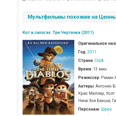
Мультфильмы похожие на Ценный
Кот в сапогах: Три Чертенка (2011)
Оригинальное наз
Год
:
2011
Страна
:
США
Время
: 13 мин.
Режиссер
: Раман 
Актеры
: Антонио 
Крис Миллер, Уолт
Нина Зои Бакши, Г
Персонаж
:
Шрек