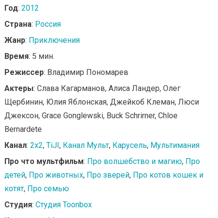
Год
:
2012
Страна
:
Россия
Жанр
:
Приключения
Время
: 5 мин.
Режиссер
: Владимир Пономарев
Актеры
: Слава Кагарманов, Алиса Ландер, Олег
Щербинин, Юлия Яблонская, Джейкоб Клеман, Люси
Джексон, Grace Gonglewski, Buck Schrirner, Chloe
Bernardete
Канал
:
2x2
,
TiJI
,
Канал Мульт
,
Карусель
,
Мультимания
Про что мультфильм
:
Про волшебство и магию
,
Про
детей
,
Про животных
,
Про зверей
,
Про котов кошек и
котят
,
Про семью
Студия
:
Студия Toonbox