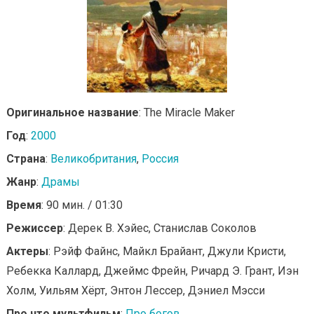
Оригинальное название
: The Miracle Maker
Год
:
2000
Страна
:
Великобритания
,
Россия
Жанр
:
Драмы
Время
: 90 мин. / 01:30
Режиссер
: Дерек В. Хэйес, Станислав Соколов
Актеры
: Рэйф Файнс, Майкл Брайант, Джули Кристи,
Ребекка Каллард, Джеймс Фрейн, Ричард Э. Грант, Иэн
Холм, Уильям Хёрт, Энтон Лессер, Дэниел Мэсси
Про что мультфильм
:
Про богов