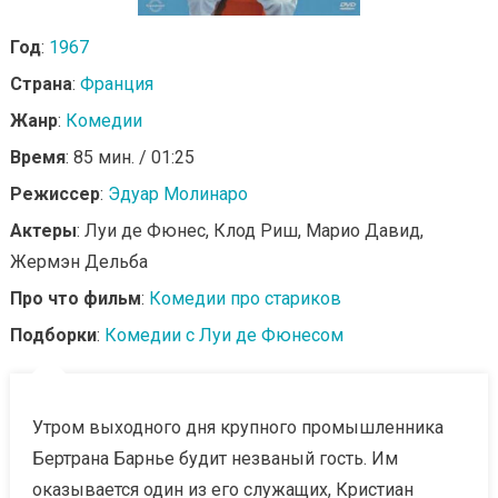
Год
:
1967
Страна
:
Франция
Жанр
:
Комедии
Время
: 85 мин. / 01:25
Режиссер
:
Эдуар Молинаро
Актеры
: Луи де Фюнес, Клод Риш, Марио Давид,
Жермэн Дельба
Про что фильм
:
Комедии про стариков
Подборки
:
Комедии с Луи де Фюнесом
Утром выходного дня крупного промышленника
Бертрана Барнье будит незваный гость. Им
оказывается один из его служащих, Кристиан