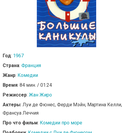
Год
:
1967
Страна
:
Франция
Жанр
:
Комедии
Время
: 84 мин. / 01:24
Режиссер
:
Жан Жиро
Актеры
: Луи де Фюнес, Ферди Мэйн, Мартина Келли,
Франсуа Леччия
Про что фильм
:
Комедии про море
Подборки
:
Комедии с Луи де Фюнесом