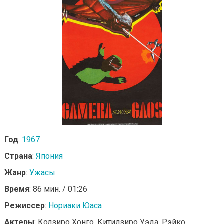
Год
:
1967
Страна
:
Япония
Жанр
:
Ужасы
Время
: 86 мин. / 01:26
Режиссер
:
Нориаки Юаса
Актеры
: Кодзиро Хонго, Китидзиро Уэда, Рэйко