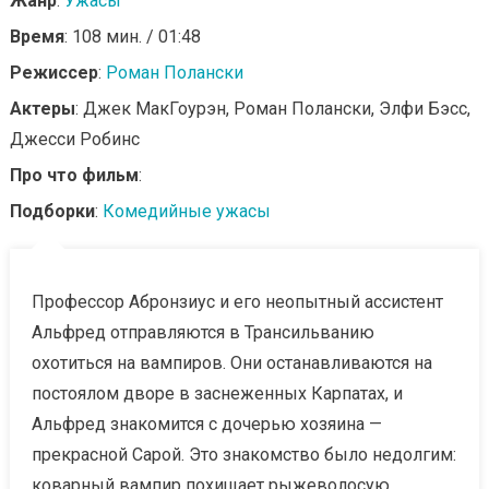
Жанр
:
Ужасы
Время
: 108 мин. / 01:48
Режиссер
:
Роман Полански
Актеры
: Джек МакГоурэн, Роман Полански, Элфи Бэсс,
Джесси Робинс
Про что фильм
:
Подборки
:
Комедийные ужасы
Профессор Абронзиус и его неопытный ассистент
Альфред отправляются в Трансильванию
охотиться на вампиров. Они останавливаются на
постоялом дворе в заснеженных Карпатах, и
Альфред знакомится с дочерью хозяина —
прекрасной Сарой. Это знакомство было недолгим:
коварный вампир похищает рыжеволосую