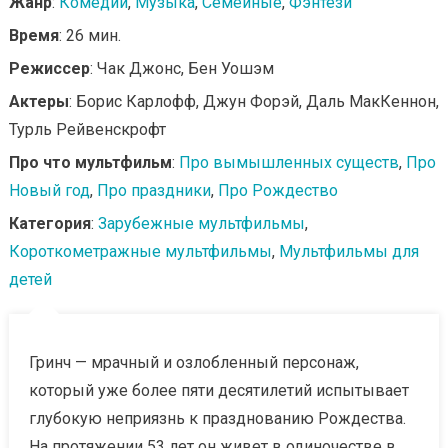
Жанр
:
Комедии
,
Музыка
,
Семейные
,
Фэнтези
Время
: 26 мин.
Режиссер
: Чак Джонс, Бен Уошэм
Актеры
: Борис Карлофф, Джун Форэй, Даль МакКеннон,
Турль Рейвенскрофт
Про что мультфильм
:
Про вымышленных существ
,
Про
Новый год
,
Про праздники
,
Про Рождество
Категория
:
Зарубежные мультфильмы
,
Короткометражные мультфильмы
,
Мультфильмы для
детей
Гринч — мрачный и озлобленный персонаж,
который уже более пяти десятилетий испытывает
глубокую неприязнь к празднованию Рождества.
На протяжении 53 лет он живет в одиночестве в