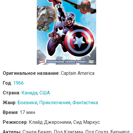
Оригинальное название
: Captain America
Год
:
1966
Страна
:
Канада
,
США
Жанр
:
Боевики
,
Приключения
,
Фантастика
Время
: 17 мин.
Режиссер
: Клайд Джероними, Сид Маркус
Актеры
: Сэнди Бекер, Пол Клигман, Пол Соулз, Бернард