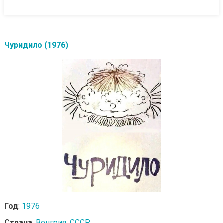
Чуридило (1976)
Год
:
1976
Страна
:
Венгрия
,
СССР