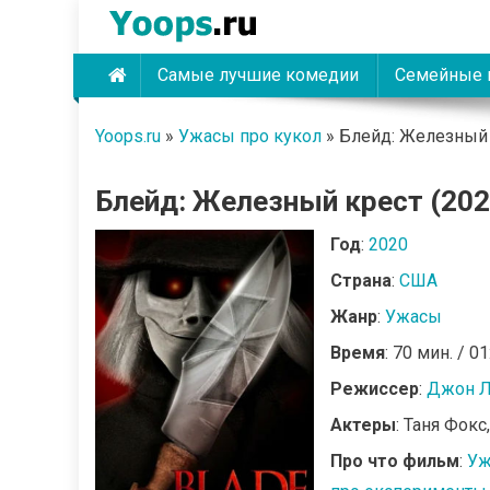
Skip
to
content
Самые лучшие комедии
Семейные 
Yoops
Yoops.ru
»
Ужасы про кукол
»
Блейд: Железный 
Блейд: Железный крест (202
Год
:
2020
Страна
:
США
Жанр
:
Ужасы
Время
: 70 мин. / 01
Режиссер
:
Джон Л
Актеры
: Таня Фокс
Про что фильм
:
Уж