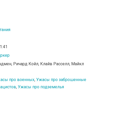
тания
01:41
аркер
тэдмен, Ричард Койл, Клайв Расселл, Майкл
асы про военных
,
Ужасы про заброшенные
нацистов
,
Ужасы про подземелья