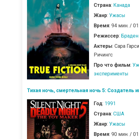
Страна
:
Канада
Жанр
:
Ужасы
Время
: 94 мин. / 01
Режиссер
:
Браден
Актеры
: Сара Гар
Ричингс
Про что фильм
:
Уж
эксперименты
Тихая ночь, смертельная ночь 5: Создатель и
Год
:
1991
Страна
:
США
Жанр
:
Ужасы
Время
: 90 мин. / 01