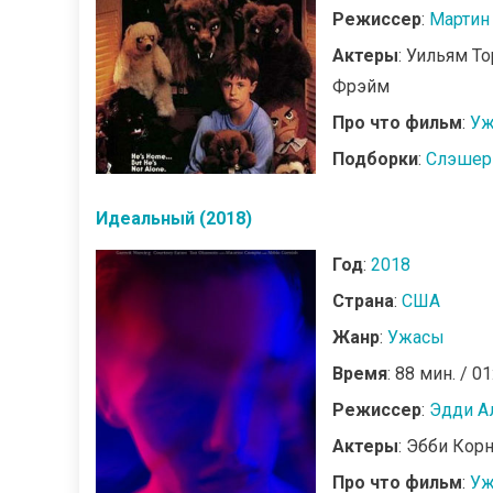
Режиссер
:
Мартин
Актеры
: Уильям Т
Фрэйм
Про что фильм
:
Уж
Подборки
:
Слэшер
Идеальный (2018)
Год
:
2018
Страна
:
США
Жанр
:
Ужасы
Время
: 88 мин. / 01
Режиссер
:
Эдди А
Актеры
: Эбби Кор
Про что фильм
:
Уж