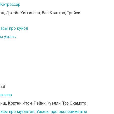
 Китроссер
орн, Джейн Хиггинсон, Ван Кваттро, Трэйси
асы про кукол
ы ужасы
:28
лказар
ниш, Кортни Итон, Рэйни Куэлли, Тао Окамото
асы про мутантов
,
Ужасы про эксперименты