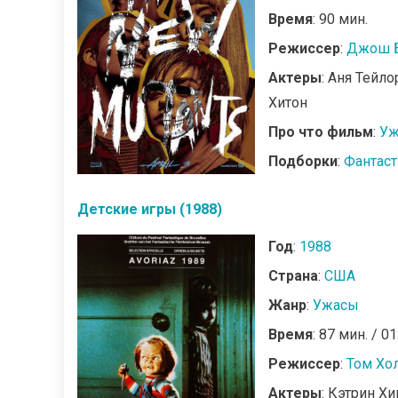
Время
: 90 мин.
Режиссер
:
Джош 
Актеры
: Аня Тейл
Хитон
Про что фильм
:
Уж
Подборки
:
Фантас
Детские игры (1988)
Год
:
1988
Страна
:
США
Жанр
:
Ужасы
Время
: 87 мин. / 01
Режиссер
:
Том Хо
Актеры
: Кэтрин Х