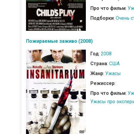
Про что фильм
:
Уж
Подборки
:
Очень 
Пожираемые заживо (2008)
Год
:
2008
Страна
:
США
Жанр
:
Ужасы
Режиссер
:
Про что фильм
:
Уж
Ужасы про экспер