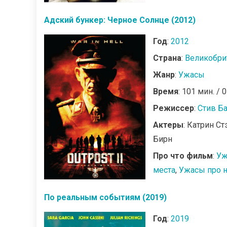
Адский бункер: Черное Солнце (2012)
Год
:
2012
Страна
:
Великобри
Жанр
:
Ужасы
Время
: 101 мин. / 
Режиссер
:
Стив Б
Актеры
: Катрин С
Бирн
Про что фильм
:
Уж
места
,
Ужасы про 
По реальным событиям (2019)
Год
:
2019