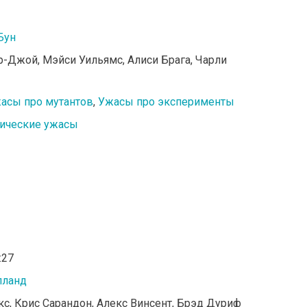
Бун
ор-Джой, Мэйси Уильямс, Алиси Брага, Чарли
асы про мутантов
,
Ужасы про эксперименты
тические ужасы
:27
лланд
икс, Крис Сарандон, Алекс Винсент, Брэд Дуриф