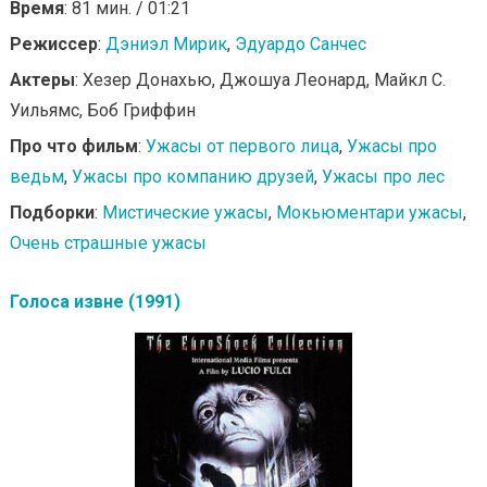
Время
: 81 мин. / 01:21
Режиссер
:
Дэниэл Мирик
,
Эдуардо Санчес
Актеры
: Хезер Донахью, Джошуа Леонард, Майкл С.
Уильямс, Боб Гриффин
Про что фильм
:
Ужасы от первого лица
,
Ужасы про
ведьм
,
Ужасы про компанию друзей
,
Ужасы про лес
Подборки
:
Мистические ужасы
,
Мокьюментари ужасы
,
Очень страшные ужасы
Голоса извне (1991)