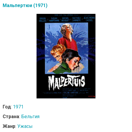
Мальпертюи (1971)
Год
:
1971
Страна
:
Бельгия
Жанр
:
Ужасы