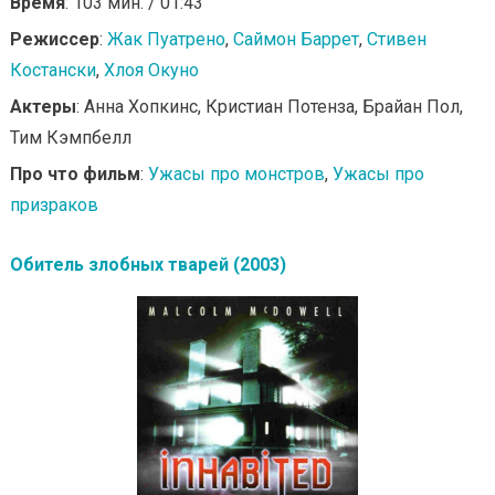
Время
: 103 мин. / 01:43
Режиссер
:
Жак Пуатрено
,
Саймон Баррет
,
Стивен
Костански
,
Хлоя Окуно
Актеры
: Анна Хопкинс, Кристиан Потенза, Брайан Пол,
Тим Кэмпбелл
Про что фильм
:
Ужасы про монстров
,
Ужасы про
призраков
Обитель злобных тварей (2003)