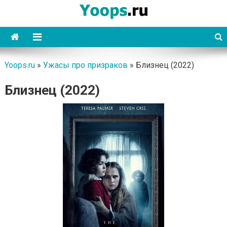
Skip
to
content
Yoops
Yoops.ru
»
Ужасы про призраков
»
Близнец (2022)
Близнец (2022)