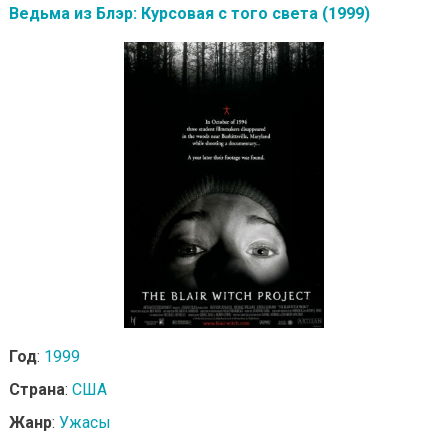
Ведьма из Блэр: Курсовая с того света (1999)
Год
:
1999
Страна
:
США
Жанр
:
Ужасы