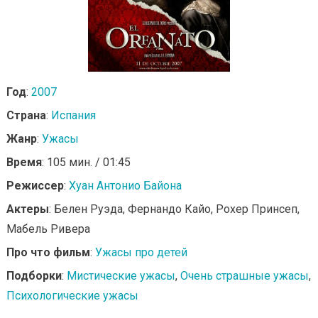
Год
:
2007
Страна
:
Испания
Жанр
:
Ужасы
Время
: 105 мин. / 01:45
Режиссер
:
Хуан Антонио Байона
Актеры
: Белен Руэда, Фернандо Кайо, Рохер Принсеп,
Мабель Ривера
Про что фильм
:
Ужасы про детей
Подборки
:
Мистические ужасы
,
Очень страшные ужасы
,
Психологические ужасы