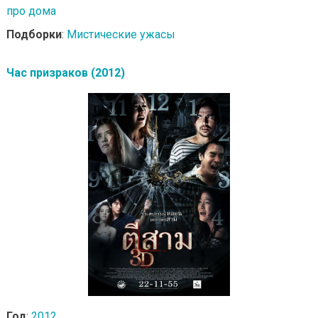
про дома
Подборки
:
Мистические ужасы
Час призраков (2012)
Год
:
2012