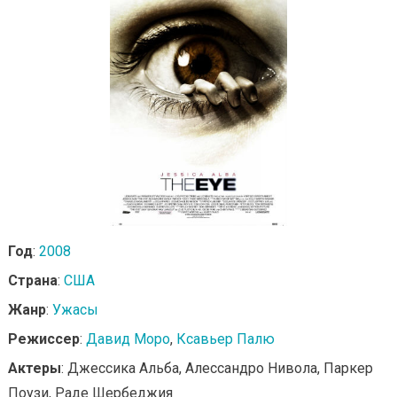
Год
:
2008
Страна
:
США
Жанр
:
Ужасы
Режиссер
:
Давид Моро
,
Ксавьер Палю
Актеры
: Джессика Альба, Алессандро Нивола, Паркер
Поузи, Раде Шербеджия