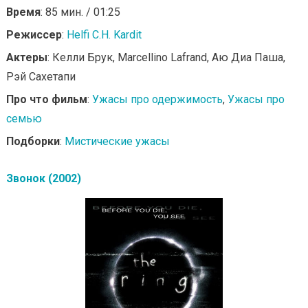
Время
: 85 мин. / 01:25
Режиссер
:
Helfi C.H. Kardit
Актеры
: Келли Брук, Marcellino Lafrand, Аю Диа Паша,
Рэй Сахетапи
Про что фильм
:
Ужасы про одержимость
,
Ужасы про
семью
Подборки
:
Мистические ужасы
Звонок (2002)