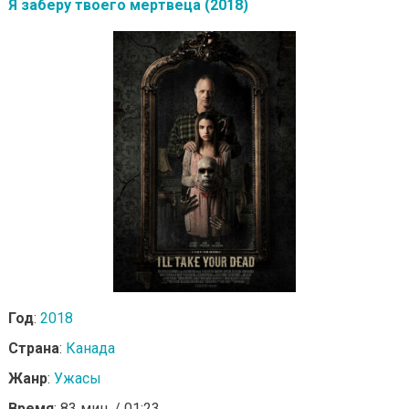
Я заберу твоего мертвеца (2018)
Год
:
2018
Страна
:
Канада
Жанр
:
Ужасы
Время
: 83 мин. / 01:23