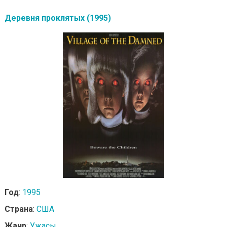
Деревня проклятых (1995)
Год
:
1995
Страна
:
США
Жанр
:
Ужасы