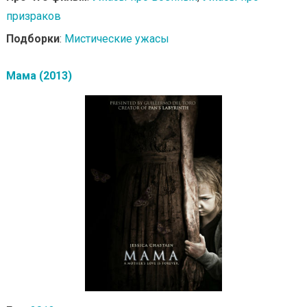
призраков
Подборки
:
Мистические ужасы
Мама (2013)