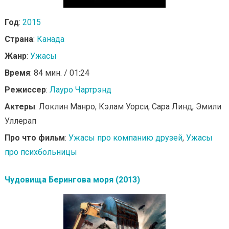
Год
:
2015
Страна
:
Канада
Жанр
:
Ужасы
Время
: 84 мин. / 01:24
Режиссер
:
Лауро Чартрэнд
Актеры
: Локлин Манро, Кэлам Уорси, Сара Линд, Эмили
Уллерап
Про что фильм
:
Ужасы про компанию друзей
,
Ужасы
про психбольницы
Чудовища Берингова моря (2013)