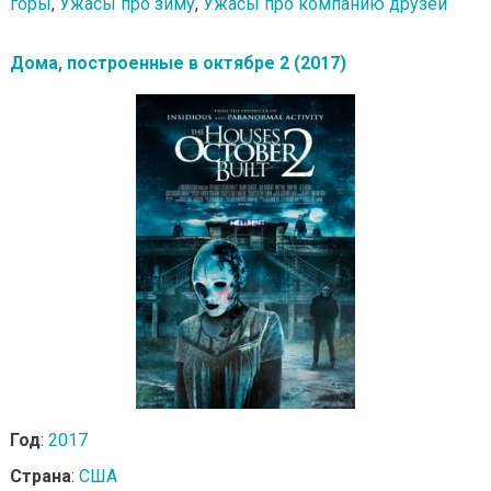
горы
,
Ужасы про зиму
,
Ужасы про компанию друзей
Дома, построенные в октябре 2 (2017)
Год
:
2017
Страна
:
США