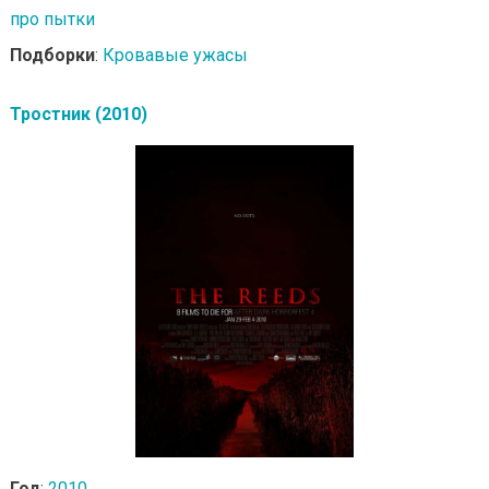
про пытки
Подборки
:
Кровавые ужасы
Тростник (2010)
Год
:
2010