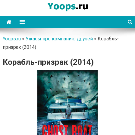
Skip
to
content
Yoops
Yoops.ru
»
Ужасы про компанию друзей
»
Корабль-
призрак (2014)
Корабль-призрак (2014)