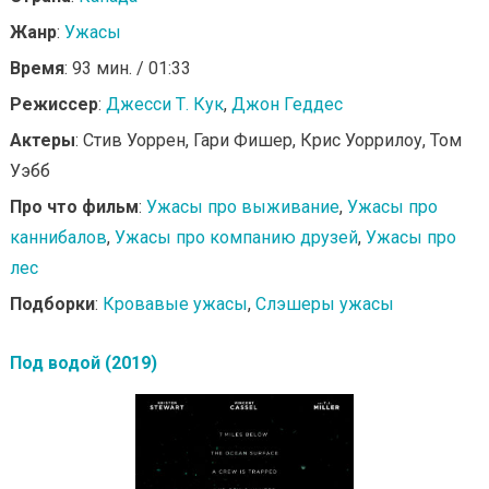
Жанр
:
Ужасы
Время
: 93 мин. / 01:33
Режиссер
:
Джесси Т. Кук
,
Джон Геддес
Актеры
: Стив Уоррен, Гари Фишер, Крис Уоррилоу, Том
Уэбб
Про что фильм
:
Ужасы про выживание
,
Ужасы про
каннибалов
,
Ужасы про компанию друзей
,
Ужасы про
лес
Подборки
:
Кровавые ужасы
,
Слэшеры ужасы
Под водой (2019)