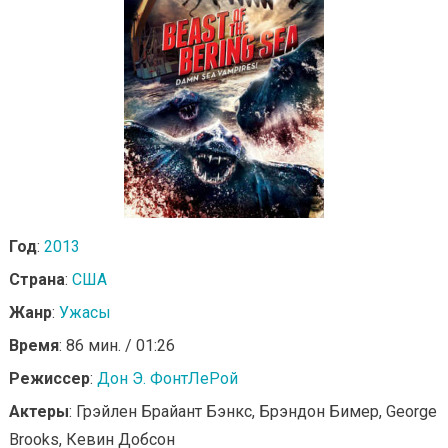
Год
:
2013
Страна
:
США
Жанр
:
Ужасы
Время
: 86 мин. / 01:26
Режиссер
:
Дон Э. ФонтЛеРой
Актеры
: Грэйлен Брайант Бэнкс, Брэндон Бимер, George
Brooks, Кевин Добсон