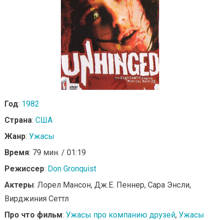
Год
:
1982
Страна
:
США
Жанр
:
Ужасы
Время
: 79 мин. / 01:19
Режиссер
:
Don Gronquist
Актеры
: Лорел Мансон, Дж.Е. Пеннер, Сара Энсли,
Вирджиния Сеттл
Про что фильм
:
Ужасы про компанию друзей
,
Ужасы