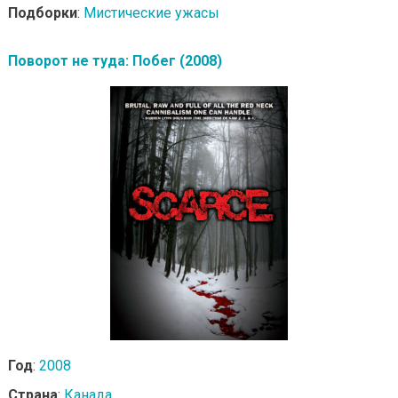
Подборки
:
Мистические ужасы
Поворот не туда: Побег (2008)
Год
:
2008
Страна
:
Канада