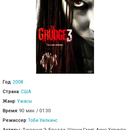
Год
:
2008
Страна
:
США
Жанр
:
Ужасы
Время
: 90 мин. / 01:30
Режиссер
:
Тоби Уилкинс
Актеры
: Джоанна Э. Брэдди, Шоуни Смит, Аико Хориути,