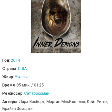
Год
:
2014
Страна
:
США
Жанр
:
Ужасы
Время
: 85 мин. / 01:25
Режиссер
:
Сет Гроссман
Актеры
: Лара Восберг, Морган МакКлеллан, Кейт Уитни,
Брайан Флаэрти