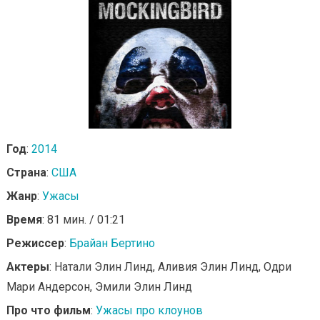
Год
:
2014
Страна
:
США
Жанр
:
Ужасы
Время
: 81 мин. / 01:21
Режиссер
:
Брайан Бертино
Актеры
: Натали Элин Линд, Аливия Элин Линд, Одри
Мари Андерсон, Эмили Элин Линд
Про что фильм
:
Ужасы про клоунов