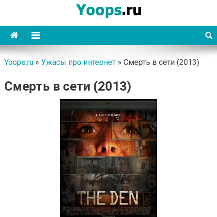
Skip
to
content
Yoops
Yoops.ru
»
Ужасы про интернет
»
Смерть в сети (2013)
Смерть в сети (2013)