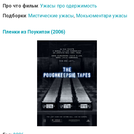
Про что фильм
:
Ужасы про одержимость
Подборки
:
Мистические ужасы
,
Мокьюментари ужасы
Пленки из Поукипзи (2006)