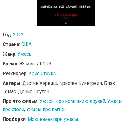
Год
:
2012
Страна
:
США
Жанр
:
Ужасы
Время
: 83 мин. / 01:23
Режиссер
:
Крис Стоукс
Актеры
: Дастин Хэрниш, Кристен Куинтрелл, Блэк
Томас, Денис Лоутон
Про что фильм
:
Ужасы про компанию друзей
,
Ужасы
про отели
,
Ужасы про пытки
Подборки
:
Мокьюментари ужасы