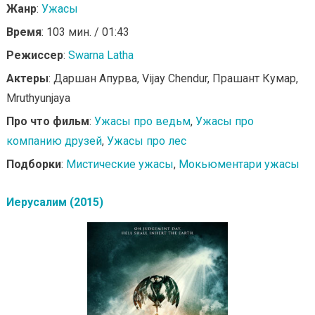
Жанр
:
Ужасы
Время
: 103 мин. / 01:43
Режиссер
:
Swarna Latha
Актеры
: Даршан Апурва, Vijay Chendur, Прашант Кумар,
Mruthyunjaya
Про что фильм
:
Ужасы про ведьм
,
Ужасы про
компанию друзей
,
Ужасы про лес
Подборки
:
Мистические ужасы
,
Мокьюментари ужасы
Иерусалим (2015)