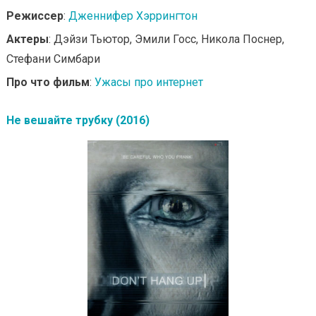
Режиссер
:
Дженнифер Хэррингтон
Актеры
: Дэйзи Тьютор, Эмили Госс, Никола Поснер,
Стефани Симбари
Про что фильм
:
Ужасы про интернет
Не вешайте трубку (2016)