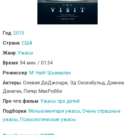
Год
:
2015
Страна
:
США
Жанр
:
Ужасы
Время
: 94 мин. / 01:34
Режиссер
:
М. Найт Шьямалан
Актеры
: Оливия ДеДжондж, Эд Оксенбульд, Дианна
Данаган, Питер МакРобби
Про что фильм
:
Ужасы про детей
Подборки
:
Мокьюментари ужасы
,
Очень страшные
ужасы
,
Психологические ужасы