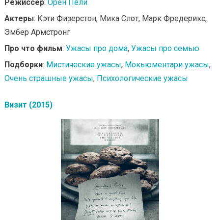
Режиссер
:
Орен Пели
Актеры
: Кэти Физерстон, Мика Слот, Марк Фредерикс,
Эмбер Армстронг
Про что фильм
:
Ужасы про дома
,
Ужасы про семью
Подборки
:
Мистические ужасы
,
Мокьюментари ужасы
,
Очень страшные ужасы
,
Психологические ужасы
Визит (2015)