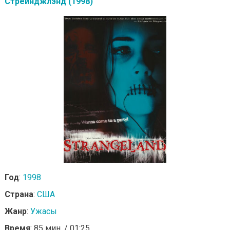
Стрейнджлэнд (1998)
Год
:
1998
Страна
:
США
Жанр
:
Ужасы
Время
: 85 мин. / 01:25