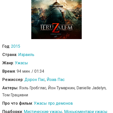
Год
:
2015
Страна
:
Израиль
Жанр
:
Ужасы
Время
: 94 мин. / 01:34
Режиссер
:
Дорон Пас
,
Йоав Пас
Актеры
: Яэль Гробглас, Йон Тумаркин, Danielle Jadelyn,
Том Грациани
Про что фильм
:
Ужасы про демонов
Подборки
:
Мистические ужасы
,
Мокьюментари ужасы