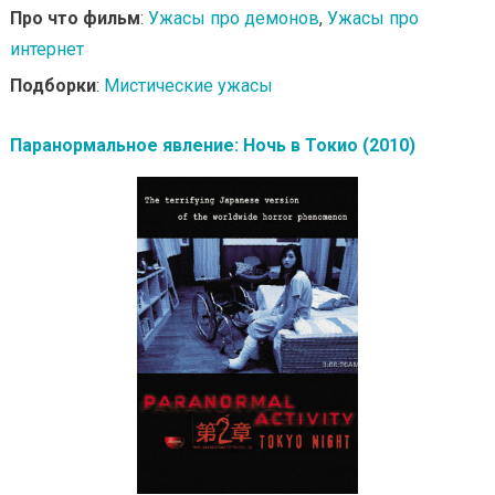
Про что фильм
:
Ужасы про демонов
,
Ужасы про
интернет
Подборки
:
Мистические ужасы
Паранормальное явление: Ночь в Токио (2010)