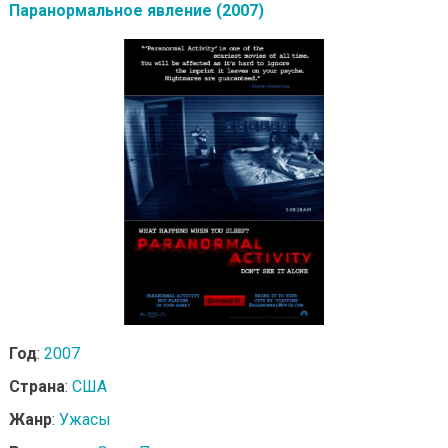
Паранормальное явление (2007)
Год
:
2007
Страна
:
США
Жанр
:
Ужасы