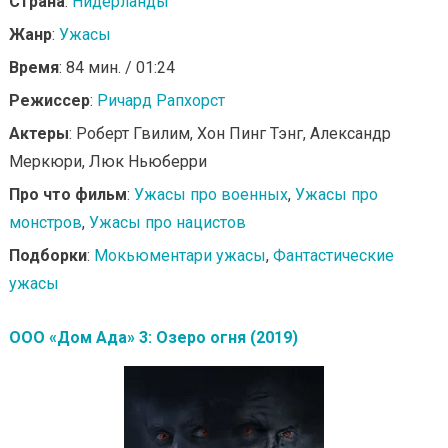
Страна
:
Нидерланды
Жанр
:
Ужасы
Время
: 84 мин. / 01:24
Режиссер
:
Ричард Рапхорст
Актеры
: Роберт Гвилим, Хон Пинг Тэнг, Александр
Меркюри, Люк Ньюберри
Про что фильм
:
Ужасы про военных
,
Ужасы про
монстров
,
Ужасы про нацистов
Подборки
:
Мокьюментари ужасы
,
Фантастические
ужасы
ООО «Дом Ада» 3: Озеро огня (2019)