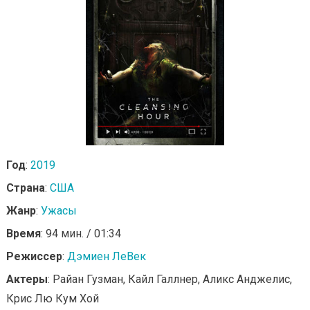
Год
:
2019
Страна
:
США
Жанр
:
Ужасы
Время
: 94 мин. / 01:34
Режиссер
:
Дэмиен ЛеВек
Актеры
: Райан Гузман, Кайл Галлнер, Аликс Анджелис,
Крис Лю Кум Хой