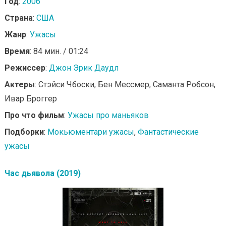
Год
:
2006
Страна
:
США
Жанр
:
Ужасы
Время
: 84 мин. / 01:24
Режиссер
:
Джон Эрик Даудл
Актеры
: Стэйси Чбоски, Бен Мессмер, Саманта Робсон,
Ивар Броггер
Про что фильм
:
Ужасы про маньяков
Подборки
:
Мокьюментари ужасы
,
Фантастические
ужасы
Час дьявола (2019)