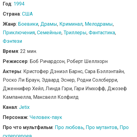
Год
:
1994
Страна
:
США
Жанр
:
Боевики
,
Драмы
,
Криминал
,
Мелодрамы
,
Приключения
,
Семейные
,
Триллеры
,
Фантастика
,
Фэнтези
Время
: 22 мин.
Режиссер
: Боб Ричардсон, Роберт Шеллхорн
Актеры
: Кристофер Дэниэл Барнс, Сара Бэллэнтайн,
Роско Ли Браун, Эдвард Эснер, Родни Солсберри,
Дженнифер Хейл, Линда Гэри, Гари Имхофф, Джозеф
Кампанелла, Максвелл Колфилд
Канал
:
Jetix
Персонаж
:
Человек-паук
Про что мультфильм
:
Про любовь
,
Про мутантов
,
Про
супергероев