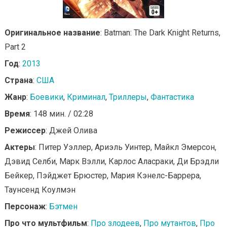
Оригинальное название
: Batman: The Dark Knight Returns,
Part 2
Год
:
2013
Страна
:
США
Жанр
:
Боевики
,
Криминал
,
Триллеры
,
Фантастика
Время
: 148 мин. / 02:28
Режиссер
: Джей Олива
Актеры
: Питер Уэллер, Ариэль Уинтер, Майкл Эмерсон,
Дэвид Селби, Марк Вэлли, Карлос Аласраки, Ди Брэдли
Бейкер, Пэйджет Брюстер, Мария Кэнелс-Баррера,
Таунсенд Коулмэн
Персонаж
:
Бэтмен
Про что мультфильм
:
Про злодеев
,
Про мутантов
,
Про