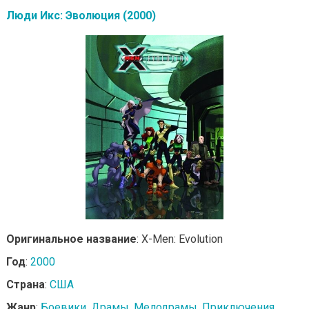
Люди Икс: Эволюция (2000)
Оригинальное название
: X-Men: Evolution
Год
:
2000
Страна
:
США
Жанр
:
Боевики
,
Драмы
,
Мелодрамы
,
Приключения
,