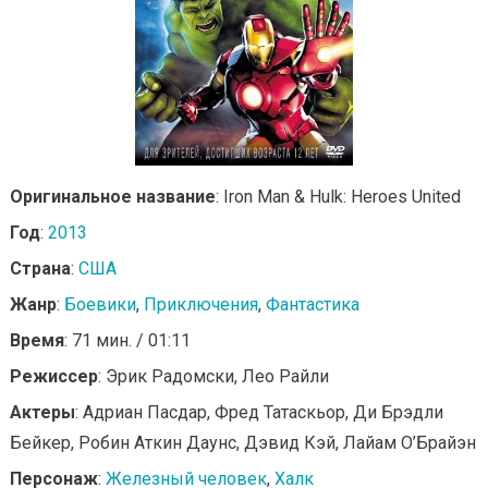
Оригинальное название
: Iron Man & Hulk: Heroes United
Год
:
2013
Страна
:
США
Жанр
:
Боевики
,
Приключения
,
Фантастика
Время
: 71 мин. / 01:11
Режиссер
: Эрик Радомски, Лео Райли
Актеры
: Адриан Пасдар, Фред Татаскьор, Ди Брэдли
Бейкер, Робин Аткин Даунс, Дэвид Кэй, Лайам О’Брайэн
Персонаж
:
Железный человек
,
Халк