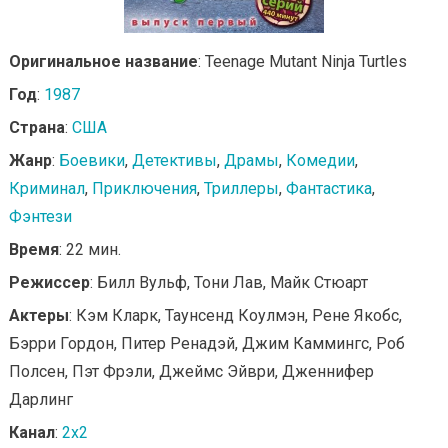
Оригинальное название
: Teenage Mutant Ninja Turtles
Год
:
1987
Страна
:
США
Жанр
:
Боевики
,
Детективы
,
Драмы
,
Комедии
,
Криминал
,
Приключения
,
Триллеры
,
Фантастика
,
Фэнтези
Время
: 22 мин.
Режиссер
: Билл Вульф, Тони Лав, Майк Стюарт
Актеры
: Кэм Кларк, Таунсенд Коулмэн, Рене Якобс,
Бэрри Гордон, Питер Ренадэй, Джим Каммингс, Роб
Полсен, Пэт Фрэли, Джеймс Эйври, Дженнифер
Дарлинг
Канал
:
2x2