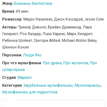
Жанр
:
Боевики
,
Фантастика
Время
: 69 мин.
Режиссер
: Мауро Казалезе, Джон Кэссадэй, Jesse Cote
Актеры
: Тревор Дивэлл, Брайан Драммонд, Лара
Гилкрист, Рон Халдер, Лора Харрис, Марк Хилдрет,
Ребекка Шойкет, Грегори Аббей, Michael Alston Baley,
Шеннон Конли
Персонаж
:
Люди Икс
Про что мультфильм
:
Про драки
,
Про мутантов
,
Про
супергероев
Студия
:
Марвел
Категория
:
Зарубежные мультфильмы
,
Мультсериалы
,
Мультфильмы для подростков