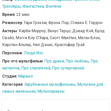
Триллеры
,
Фантастика
,
Фэнтези
Время
: 22 мин.
Режиссер
: Гари Грэхэм, Фрэнк Пор, Стивен Е. Гордон
Актеры
: Кирби Морроу, Венус Терцо, Дэвид Кэй, Брэд
Свэйл, Мэгги Блу О’Хара, Скотт МакНил, Меган Блэк,
Кирстен Альтер, Нил Дэнис, Кристофер Грэй
Персонаж
:
Люди Икс
Про что мультфильм
:
Про драки
,
Про любовь
,
Про
мутантов
,
Про спасателей
,
Про супергероев
Студия
:
Марвел
Категория
:
Зарубежные мультфильмы
,
Мультики для
самых маленьких
,
Мультсериалы