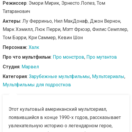
Режиссер
: Эмори Мирик, Эрнесто Лопез, Том
Татаранович
Актеры
: Лу Ферриньо, Нил МакДонаф, Джон Вернон,
Марк Хэмилл, Люк Перри, Мэтт Фрюэр, Филис Семплер,
Том Бэрри, Кри Саммер, Кевин Шон
Персонаж
:
Халк
Про что мультфильм
:
Про монстров
,
Про мутантов
Студия
:
Марвел
Категория
:
Зарубежные мультфильмы
,
Мультсериалы
,
Мультфильмы для подростков
Этот культовый американский мультсериал,
появившийся в конце 1990-х годов, рассказывает
увлекательную историю о легендарном герое,