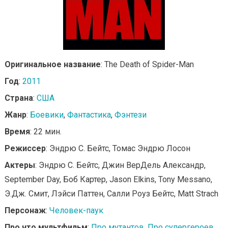
Оригинальное название
: The Death of Spider-Man
Год
:
2011
Страна
:
США
Жанр
:
Боевики
,
Фантастика
,
Фэнтези
Время
: 22 мин.
Режиссер
: Эндрю С. Бейтс, Томас Эндрю Лосон
Актеры
: Эндрю С. Бейтс, Джин ВерДель Александр,
September Day, Боб Картер, Jason Elkins, Tony Messano,
Э.Дж. Смит, Лэйси Паттен, Салли Роуз Бейтс, Matt Strach
Персонаж
:
Человек-паук
Про что мультфильм
:
Про мутантов
,
Про супергероев