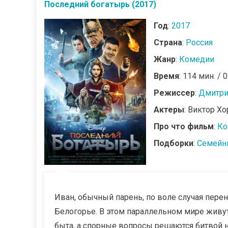
Последний богатырь (2017)
Год
:
2017
Страна
:
Россия
Жанр
:
Комедии
Время
: 114 мин. / 
Режиссер
:
Дмитри
Актеры
: Виктор Х
Про что фильм
:
Ко
Подборки
:
Семейн
Иван, обычный парень, по воле случая пере
Белогорье. В этом параллельном мире живут
быта, а спорные вопросы решаются битвой 