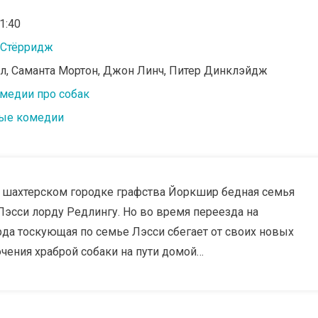
01:40
 Стёрридж
Тул, Саманта Мортон, Джон Линч, Питер Динклэйдж
медии про собак
ые комедии
 шахтерском городке графства Йоркшир бедная семья
сси лорду Редлингу. Но во время переезда на
да тоскующая по семье Лэсси сбегает от своих новых
чения храброй собаки на пути домой…