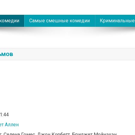
комедии
Самые смешные комедии
Криминальные
ьмов
01:44
ет Аллен
г, Селена Гомес, Джон Корбетт, Бриджет Мойнэхэн