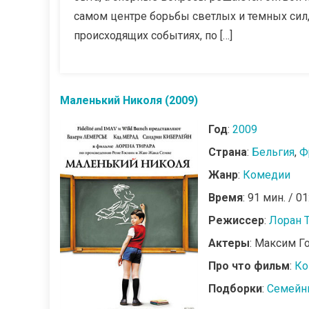
самом центре борьбы светлых и темных сил, 
происходящих событиях, по […]
Маленький Николя (2009)
Год
:
2009
Страна
:
Бельгия
,
Ф
Жанр
:
Комедии
Время
: 91 мин. / 01
Режиссер
:
Лоран 
Актеры
: Максим Г
Про что фильм
:
Ко
Подборки
:
Семейн