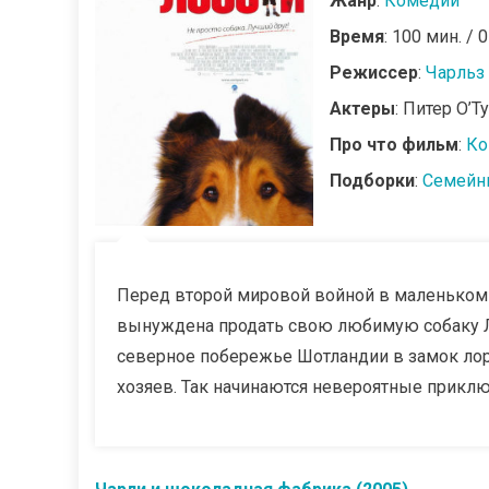
Жанр
:
Комедии
Время
: 100 мин. / 
Режиссер
:
Чарльз
Актеры
: Питер О’
Про что фильм
:
Ко
Подборки
:
Семейн
Перед второй мировой войной в маленьком
вынуждена продать свою любимую собаку Лэ
северное побережье Шотландии в замок лор
хозяев. Так начинаются невероятные приклю