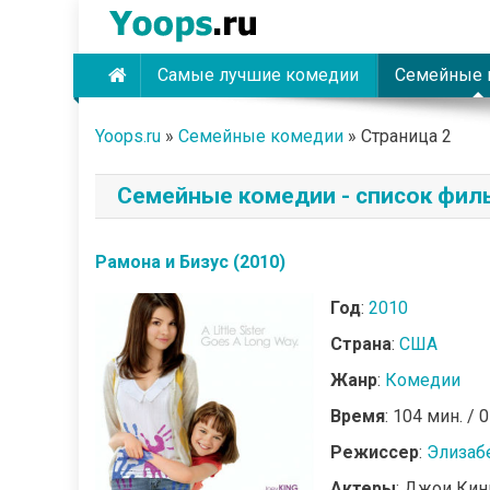
Skip
to
content
Самые лучшие комедии
Семейные 
Yoops
Yoops.ru
»
Семейные комедии
»
Страница 2
Семейные комедии - список фил
Рамона и Бизус (2010)
Год
:
2010
Страна
:
США
Жанр
:
Комедии
Время
: 104 мин. / 
Режиссер
:
Элизаб
Актеры
: Джои Кин