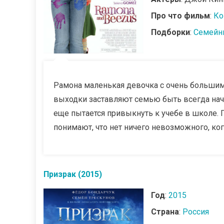
Про что фильм
:
Ко
Подборки
:
Семейн
Рамона маленькая девочка с очень большим
выходки заставляют семью быть всегда наче
еще пытается привыкнуть к учебе в школе. П
понимают, что нет ничего невозможного, когд
Призрак (2015)
Год
:
2015
Страна
:
Россия