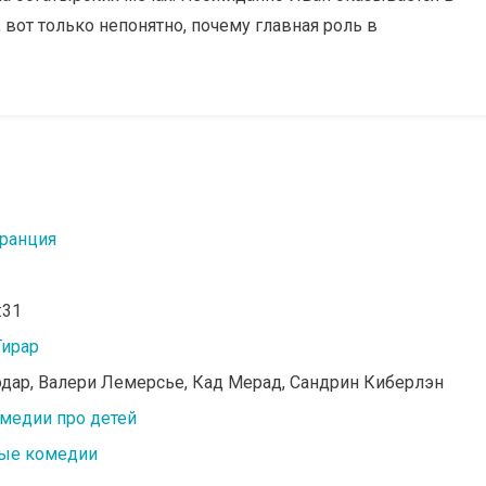
вот только непонятно, почему главная роль в
ранция
:31
Тирар
одар, Валери Лемерсье, Кад Мерад, Сандрин Киберлэн
медии про детей
ые комедии