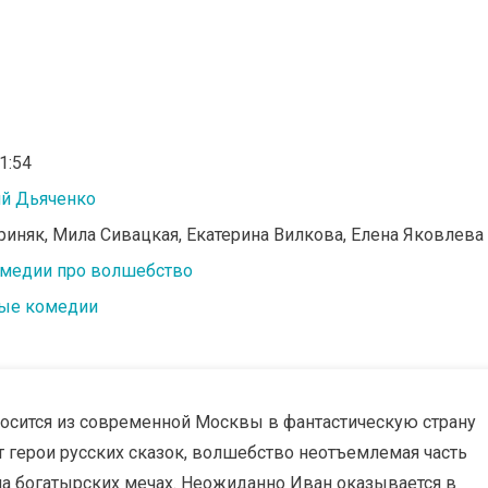
01:54
й Дьяченко
ориняк, Мила Сивацкая, Екатерина Вилкова, Елена Яковлева
медии про волшебство
ые комедии
носится из современной Москвы в фантастическую страну
 герои русских сказок, волшебство неотъемлемая часть
на богатырских мечах. Неожиданно Иван оказывается в