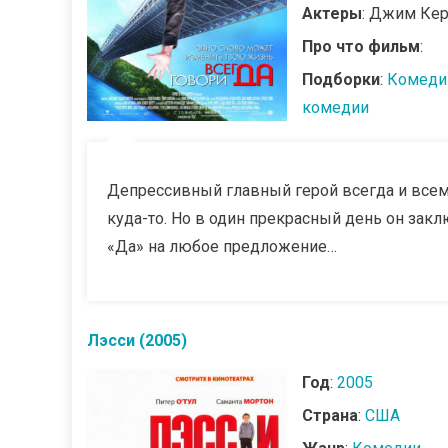
Актеры
: Джим Кер
Про что фильм
:
Подборки
:
Комеди
комедии
Депрессивный главный герой всегда и всем 
куда-то. Но в один прекрасный день он зак
«Да» на любое предложение…
Лэсси (2005)
Год
:
2005
Страна
:
США